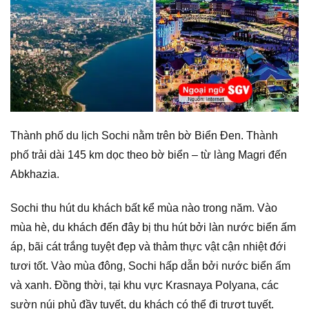
Thành phố du lịch Sochi nằm trên bờ Biển Đen. Thành
phố trải dài 145 km dọc theo bờ biển – từ làng Magri đến
Abkhazia.
Sochi thu hút du khách bất kể mùa nào trong năm. Vào
mùa hè, du khách đến đây bị thu hút bởi làn nước biển ấm
áp, bãi cát trắng tuyệt đẹp và thảm thực vật cận nhiệt đới
tươi tốt. Vào mùa đông, Sochi hấp dẫn bởi nước biển ấm
và xanh. Đồng thời, tại khu vực Krasnaya Polyana, các
sườn núi phủ đầy tuyết, du khách có thể đi trượt tuyết.