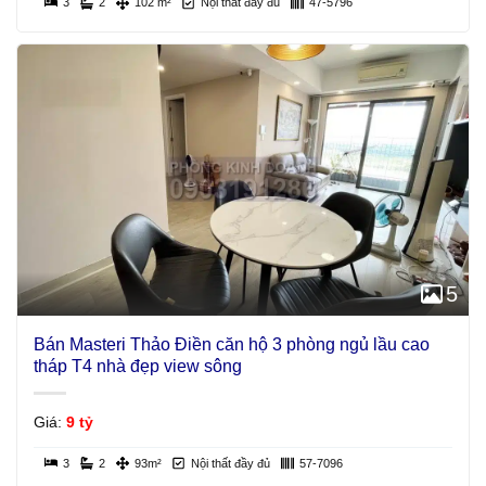
3
2
102 m²
Nội thất đầy đủ
47-5796
5
Bán Masteri Thảo Điền căn hộ 3 phòng ngủ lầu cao
tháp T4 nhà đẹp view sông
Giá:
9 tỷ
3
2
93m²
Nội thất đầy đủ
57-7096