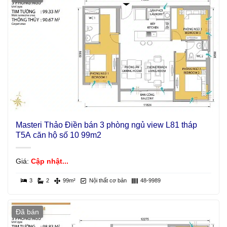
Masteri Thảo Điền bán 3 phòng ngủ view L81 tháp
T5A căn hộ số 10 99m2
Giá:
Cập nhật...
3
2
99m²
Nội thất cơ bản
48-9989
Đã bán