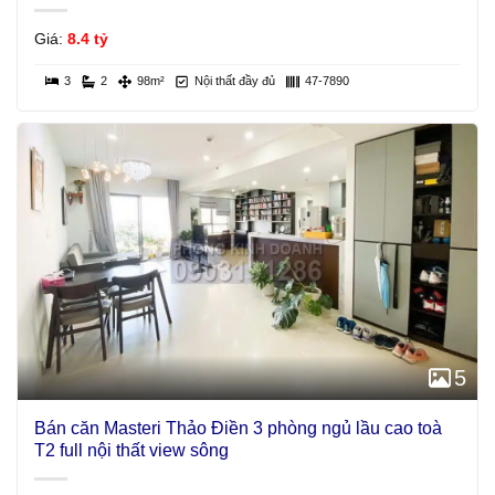
Giá:
8.4 tỷ
3
2
98m²
Nội thất đầy đủ
47-7890
5
Bán căn Masteri Thảo Điền 3 phòng ngủ lầu cao toà
T2 full nội thất view sông