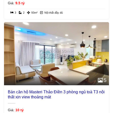
Giá:
9.5 tỷ
3
2
93m²
Nội thất đầy đủ
5
Bán căn hộ Masteri Thảo Điền 3 phòng ngủ toà T3 nội
thất xịn view thoáng mát
Giá:
10 tỷ