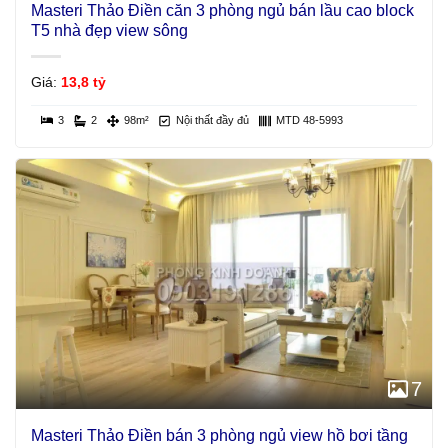
Masteri Thảo Điền căn 3 phòng ngủ bán lầu cao block
T5 nhà đẹp view sông
Giá:
13,8 tỷ
3
2
98m²
Nội thất đầy đủ
MTD 48-5993
7
Masteri Thảo Điền bán 3 phòng ngủ view hồ bơi tầng