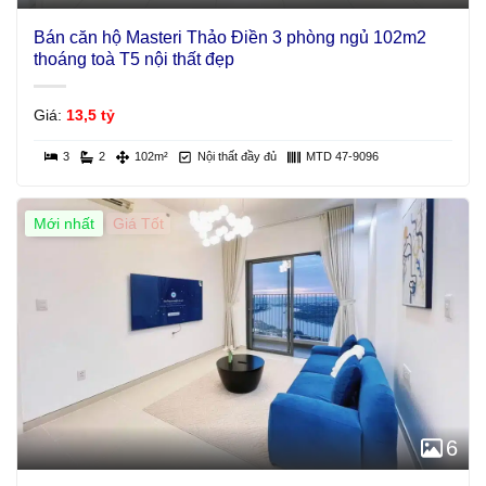
Bán căn hộ Masteri Thảo Điền 3 phòng ngủ 102m2
thoáng toà T5 nội thất đẹp
Giá:
13,5 tỷ
3
2
102m²
Nội thất đầy đủ
MTD 47-9096
Mới nhất
Giá Tốt
6