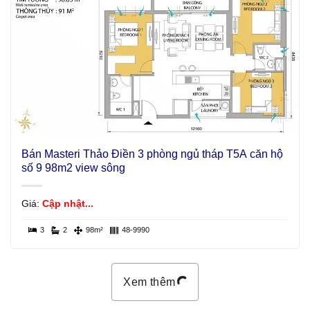
Bán Masteri Thảo Điền 3 phòng ngủ tháp T5A căn hộ
số 9 98m2 view sông
Giá:
Cập nhật...
3
2
98m²
48-9990
Xem thêm