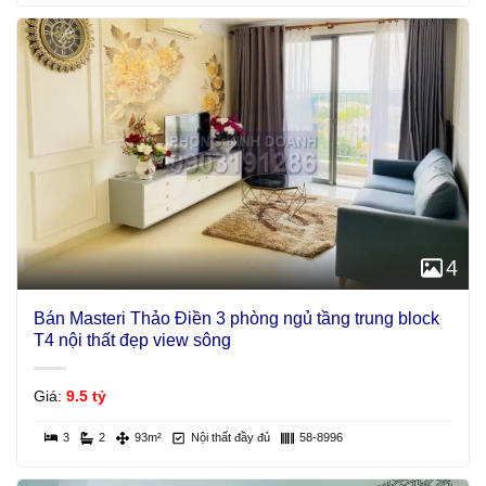
4
Bán Masteri Thảo Điền 3 phòng ngủ tầng trung block
T4 nội thất đẹp view sông
Giá:
9.5 tỷ
3
2
93m²
Nội thất đầy đủ
58-8996