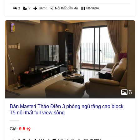
3
2
94m²
Nội thất đầy đủ
68-9694
6
Bán Masteri Thảo Điền 3 phòng ngủ tầng cao block
T5 nội thất full view sông
Giá:
9.5 tỷ