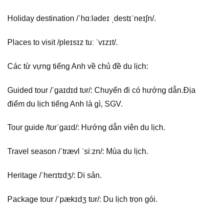
Holiday destination /ˈhɑːlədeɪ ˌdestɪˈneɪʃn/.
Places to visit /pleɪsɪz tuː ˈvɪzɪt/.
Các từ vựng tiếng Anh về chủ đề du lịch:
Guided tour /ˈɡaɪdɪd tʊr/: Chuyến đi có hướng dẫn.Địa
điểm du lịch tiếng Anh là gì, SGV.
Tour guide /tʊrˈɡaɪd/: Hướng dẫn viên du lịch.
Travel season /ˈtrævl ˈsiːzn/: Mùa du lịch.
Heritage /ˈherɪtɪdʒ/: Di sản.
Package tour /ˈpækɪdʒ tʊr/: Du lịch trọn gói.