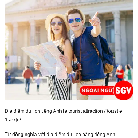
Địa điểm du lịch tiếng Anh là tourist attraction /ˈtʊrɪst ə
ˈtrækʃn/.
Từ đồng nghĩa với địa điểm du lịch bằng tiếng Anh: