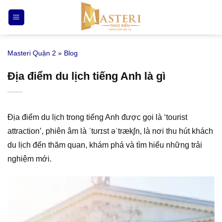
Bỏ
qua
nội
dung
Masteri Quận 2
»
Blog
Địa điểm du lịch tiếng Anh là gì
Địa điểm du lịch trong tiếng Anh được gọi là ‘tourist
attraction’, phiên âm là ˈtʊrɪst əˈtrækʃn, là nơi thu hút khách
du lịch đến thăm quan, khám phá và tìm hiểu những trải
nghiệm mới.