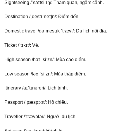
Sightseeing /ˈsaɪtsiːɪŋ/: Tham quan, ngắm cảnh.
Destination /ˌdestɪˈneɪʃn/: Điểm đến.
Domestic travel /dəˈmestɪk ˈtrævl/: Du lịch nội địa.
Ticket /ˈtɪkɪt/: Vé.
High season /haɪ ˈsiːzn/: Mùa cao điểm.
Low season /ləʊ ˈsiːzn/: Mùa thấp điểm.
Itinerary /aɪˈtɪnəreri/: Lịch trình.
Passport /ˈpæspɔːrt/: Hộ chiếu.
Traveller /ˈtrævələr/: Người du lịch.
Suitcase /ˈsuːtkeɪs/: Hành lý.