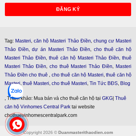
Tag:
Masteri
,
căn hộ Masteri Thảo Điền
,
chung cư Masteri
Thảo Điền
,
dự án Masteri Thảo Điền
,
cho thuê căn hộ
Masteri Thảo Điền
,
thuê căn hộ Masteri Thảo Điền
,
thuê
Masteri Thảo Điền
,
cho thuê Masteri Thảo Điền
,
Masteri
Thảo Điền cho thuê
,
cho thuê căn hộ Masteri
,
thuê căn hộ
Masteri
,
thuê Masteri
,
cho thuê Masteri
,
Tin Tức BĐS
,
Blog
, Tham khảo: Mua bán và cho thuê căn hộ tại
GKG
|
Thuê
căn hộ Vinhomes Central Park
tại website
chothuevinhomescentralpark.com
Copyright 2026 ©
Duanmasterithaodien.com