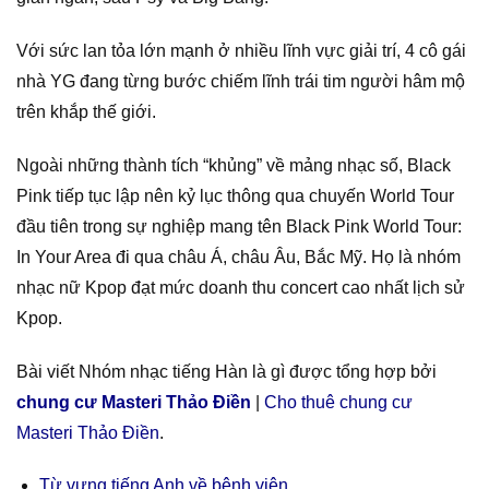
Với sức lan tỏa lớn mạnh ở nhiều lĩnh vực giải trí, 4 cô gái
nhà YG đang từng bước chiếm lĩnh trái tim người hâm mộ
trên khắp thế giới.
Ngoài những thành tích “khủng” về mảng nhạc số, Black
Pink tiếp tục lập nên kỷ lục thông qua chuyến World Tour
đầu tiên trong sự nghiệp mang tên Black Pink World Tour:
In Your Area đi qua châu Á, châu Âu, Bắc Mỹ. Họ là nhóm
nhạc nữ Kpop đạt mức doanh thu concert cao nhất lịch sử
Kpop.
Bài viết Nhóm nhạc tiếng Hàn là gì được tổng hợp bởi
chung cư Masteri Thảo Điền
|
Cho thuê chung cư
Masteri Thảo Điền
.
Từ vựng tiếng Anh về bệnh viện