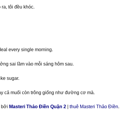
ra, tôi đều khóc.
ideal every single morning.
tưởng sai lầm vào mỗi sáng hôm sau.
ike sugar.
gay cả muối còn trông giống như đường cơ mà.
p bởi
Masteri Thảo Điền Quận 2
|
thuê Masteri Thảo Điền
.