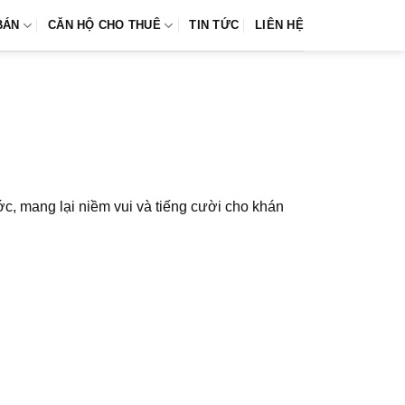
BÁN
CĂN HỘ CHO THUÊ
TIN TỨC
LIÊN HỆ
ớc, mang lại niềm vui và tiếng cười cho khán