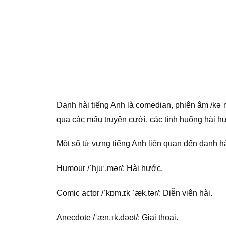
Danh hài tiếng Anh là comedian, phiên âm /kəˈ
qua các mẩu truyện cười, các tình huống hài 
Một số từ vựng tiếng Anh liên quan đến danh hà
Humour /ˈhjuː.mər/: Hài hước.
Comic actor /ˈkɒm.ɪk ˈæk.tər/: Diễn viên hài.
Anecdote /ˈæn.ɪk.dəʊt/: Giai thoại.