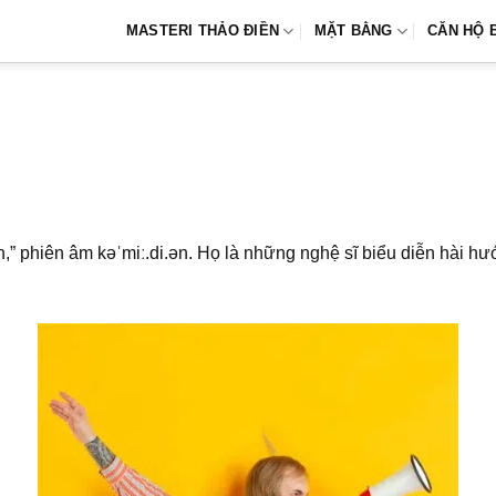
MASTERI THẢO ĐIỀN
MẶT BẰNG
CĂN HỘ 
,” phiên âm kəˈmiː.di.ən. Họ là những nghệ sĩ biểu diễn hài hư