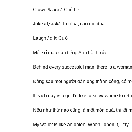
Clown /klaʊn/: Chú hề.
Joke /dʒəʊk/: Trò đùa, câu nói đùa.
Laugh /lɑːf/: Cười.
Một số mẫu câu tiếng Anh hài hước.
Behind every successful man, there is a woman
Đằng sau mỗi người đàn ông thành công, có mộ
If each day is a gift I’d like to know where to re
Nếu như thứ nào cũng là một món quà, thì tôi mu
My wallet is like an onion. When I open it, I cry.