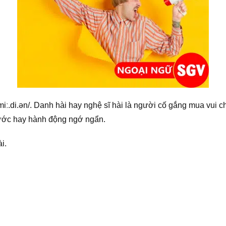
miː.di.ən/. Danh hài hay nghệ sĩ hài là người cố gắng mua vui 
hước hay hành động ngớ ngẩn.
i.