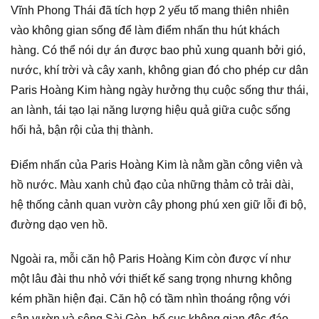
Vĩnh Phong Thái đã tích hợp 2 yếu tố mang thiên nhiên
vào không gian sống để làm điểm nhấn thu hút khách
hàng. Có thể nói dự án được bao phủ xung quanh bởi gió,
nước, khí trời và cây xanh, không gian đó cho phép cư dân
Paris Hoàng Kim hàng ngày hưởng thụ cuộc sống thư thái,
an lành, tái tạo lại năng lượng hiệu quả giữa cuộc sống
hối hả, bận rội của thị thành.
Điểm nhấn của Paris Hoàng Kim là nằm gần công viên và
hồ nước. Màu xanh chủ đạo của những thảm cỏ trải dài,
hệ thống cảnh quan vườn cây phong phú xen giữ lỗi đi bộ,
đường dạo ven hồ.
Ngoài ra, mỗi căn hộ Paris Hoàng Kim còn được ví như
một lâu đài thu nhỏ với thiết kế sang trọng nhưng không
kém phần hiện đại. Căn hộ có tầm nhìn thoáng rộng với
sân vườn và sông Sài Gòn, bố cục không gian độc đáo