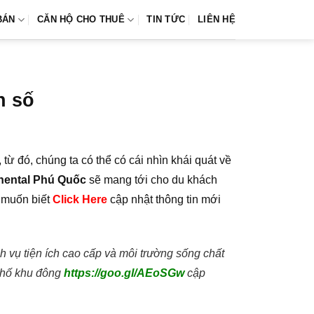
BÁN
CĂN HỘ CHO THUÊ
TIN TỨC
LIÊN HỆ
n số
từ đó, chúng ta có thể có cái nhìn khái quát về
inental Phú Quốc
sẽ mang tới cho du khách
n muốn biết
Click Here
cập nhật thông tin mới
 vụ tiện ích cao cấp và môi trường sống chất
phố khu đông
https://goo.gl/AEoSGw
cập