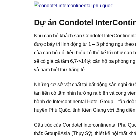
Dự án Condotel InterContin
Khu căn hộ khách sạn Condotel InterContinental
được bày trí linh động từ 1 – 3 phòng ngủ theo
của căn hộ đó, tiêu biểu có thể kể tới như căn
sẽ có giá cả tầm 6,7->14tỷ; căn hộ ba phòng ng
và năm biệt thự tráng lệ.
Những cơ sở vật chất tại bất động sản nghỉ dư
tân tiến có tầm nhìn hướng ra biển và công vi
hành do Intercontinental Hotel Group – tập đo
huyện Phú Quốc, tỉnh Kiên Giang với tổng diện t
Cấu trúc của Condotel Intercontinental Phú Quốc
thất: Group8Asia (Thụy Sỹ), thiết kế nội thất kh