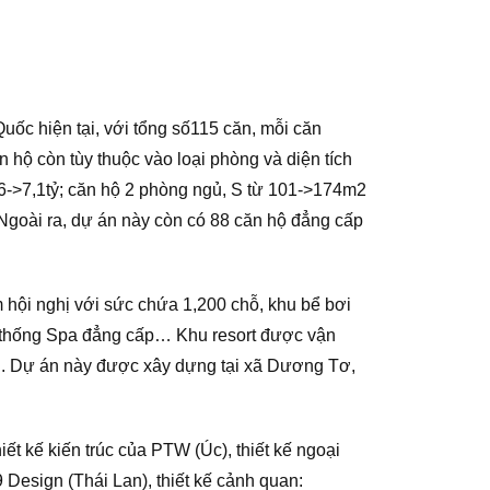
uốc hiện tại, với tổng số115 căn, mỗi căn
 hộ còn tùy thuộc vào loại phòng và diện tích
3,6->7,1tỷ; căn hộ 2 phòng ngủ, S từ 101->174m2
 Ngoài ra, dự án này còn có 88 căn hộ đẳng cấp
 hội nghị với sức chứa 1,200 chỗ, khu bể bơi
hệ thống Spa đẳng cấp… Khu resort được vận
ới. Dự án này được xây dựng tại xã Dương Tơ,
ết kế kiến trúc của PTW (Úc), thiết kế ngoại
9 Design (Thái Lan), thiết kế cảnh quan: