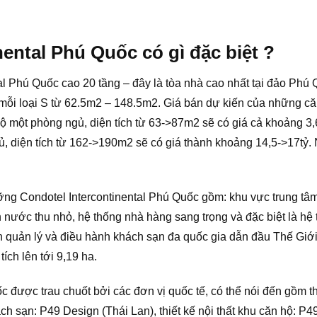
ental Phú Quốc có gì đặc biệt ?
 Phú Quốc cao 20 tầng – đây là tòa nhà cao nhất tại đảo Phú Q
 mỗi loại S từ 62.5m2 – 148.5m2. Giá bán dự kiến của những căn
 hộ một phòng ngủ, diện tích từ 63->87m2 sẽ có giá cả khoảng 
ủ, diện tích từ 162->190m2 sẽ có giá thành khoảng 14,5->17tỷ.
ỡng Condotel Intercontinental Phú Quốc gồm: khu vực trung tâm
ên nước thu nhỏ, hệ thống nhà hàng sang trọng và đặc biệt là 
àn quản lý và điều hành khách sạn đa quốc gia dẫn đầu Thế Gi
ích lên tới 9,19 ha.
 được trau chuốt bởi các đơn vị quốc tế, có thể nói đến gồm thi
ách sạn: P49 Design (Thái Lan), thiết kế nội thất khu căn hộ: P4