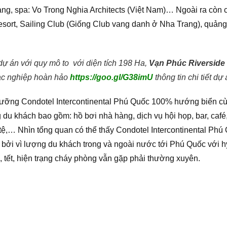
àng, spa: Vo Trong Nghia Architects (Việt Nam)… Ngoài ra còn 
sort, Sailing Club (Giống Club vang danh ở Nha Trang), quảng 
dự án với quy mô to với diện tích 198 Ha,
Vạn Phúc Riverside
lạc nghiệp hoàn hảo
https://goo.gl/G38imU
thông tin chi tiết dự 
dưỡng Condotel Intercontinental Phú Quốc 100% hướng biển cùn
 du khách bao gồm: hồ bơi nhà hàng, dịch vụ hội họp, bar, café
i tệ,… Nhìn tổng quan có thể thấy Condotel Intercontinental Phú
bởi vì lượng du khách trong và ngoài nước tới Phú Quốc với 
ễ, tết, hiện trạng cháy phòng vẫn gặp phải thường xuyên.