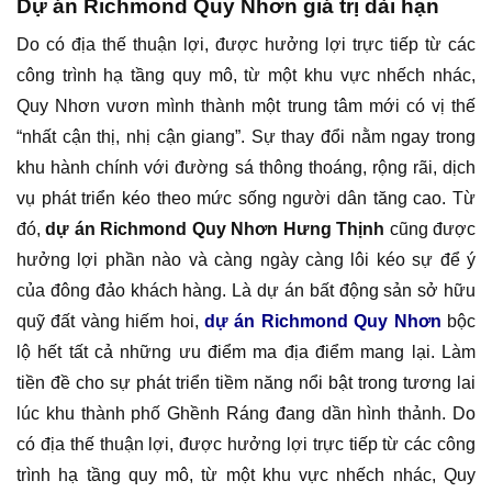
Dự án Richmond Quy Nhơn giá trị dài hạn
Do có địa thế thuận lợi, được hưởng lợi trực tiếp từ các
công trình hạ tầng quy mô, từ một khu vực nhếch nhác,
Quy Nhơn vươn mình thành một trung tâm mới có vị thế
“nhất cận thị, nhị cận giang”. Sự thay đổi nằm ngay trong
khu hành chính với đường sá thông thoáng, rộng rãi, dịch
vụ phát triển kéo theo mức sống người dân tăng cao. Từ
đó,
dự án Richmond Quy Nhơn Hưng Thịnh
cũng được
hưởng lợi phần nào và càng ngày càng lôi kéo sự để ý
của đông đảo khách hàng. Là dự án bất động sản sở hữu
quỹ đất vàng hiếm hoi,
dự án Richmond Quy Nhơn
bộc
lộ hết tất cả những ưu điểm ma địa điểm mang lại. Làm
tiền đề cho sự phát triển tiềm năng nổi bật trong tương lai
lúc khu thành phố Ghềnh Ráng đang dần hình thảnh. Do
có địa thế thuận lợi, được hưởng lợi trực tiếp từ các công
trình hạ tầng quy mô, từ một khu vực nhếch nhác, Quy