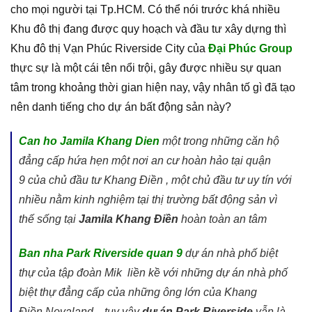
cho mọi người tại Tp.HCM. Có thể nói trước khá nhiều
Khu đô thị đang được quy hoạch và đầu tư xây dựng thì
Khu đô thị Vạn Phúc Riverside City của
Đại Phúc Group
thực sự là một cái tên nổi trội, gây được nhiều sự quan
tâm trong khoảng thời gian hiện nay, vậy nhân tố gì đã tạo
nên danh tiếng cho dự án bất động sản này?
Can ho Jamila Khang Dien
một trong những căn hộ
đẳng cấp hứa hẹn một nơi an cư hoàn hảo tại quận
9 của chủ đầu tư Khang Điền , một chủ đầu tư uy tín với
nhiều nằm kinh nghiệm tại thị trường bất động sản vì
thế sống tại
Jamila Khang Điền
hoàn toàn an tâm
Ban nha Park Riverside quan 9
dự án nhà phố biệt
thự của tập đoàn Mik liền kề với những dự án nhà phố
biệt thự đẳng cấp của những ông lớn của Khang
Điền,Novaland…tuy vậy
dự án Park Riverside
vẫn là