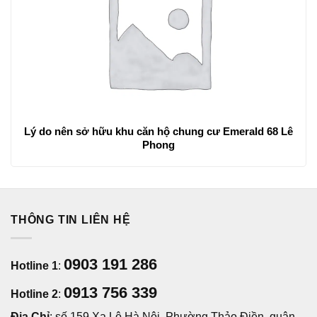
Lý do nên sở hữu khu căn hộ chung cư Emerald 68 Lê
Phong
THÔNG TIN LIÊN HỆ
0903 191 286
Hotline 1
:
0913 756 339
Hotline 2
:
Địa Chỉ
: số 159 Xa Lộ Hà Nội, Phường Thảo Điền, quận