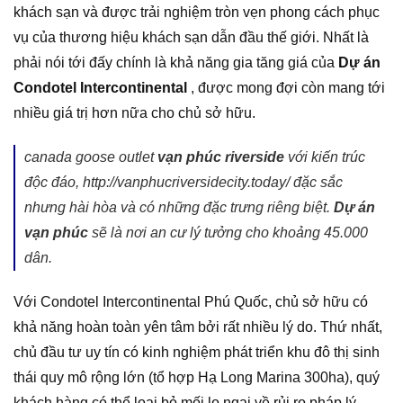
khách sạn và được trải nghiệm tròn vẹn phong cách phục
vụ của thương hiệu khách sạn dẫn đầu thế giới. Nhất là
phải nói tới đấy chính là khả năng gia tăng giá của
Dự án
Condotel Intercontinental
, được mong đợi còn mang tới
nhiều giá trị hơn nữa cho chủ sở hữu.
canada goose outlet
vạn phúc riverside
với kiến trúc
độc đáo, http://vanphucriversidecity.today/ đặc sắc
nhưng hài hòa và có những đặc trưng riêng biệt.
Dự án
vạn phúc
sẽ là nơi an cư lý tưởng cho khoảng 45.000
dân.
Với Condotel Intercontinental Phú Quốc, chủ sở hữu có
khả năng hoàn toàn yên tâm bởi rất nhiều lý do. Thứ nhất,
chủ đầu tư uy tín có kinh nghiệm phát triển khu đô thị sinh
thái quy mô rộng lớn (tổ hợp Hạ Long Marina 300ha), quý
khách hàng có thể loại bỏ mối lo ngại về rủi ro pháp lý.