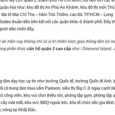
ạnh Mỹ Lợi, quận 2, thành phố Hồ Chí Minh, nối liền với các k
uận Hai như: khu đô thị An Phú-An Khánh, khu đô thị mới Thủ 
ư đại lộ Mai Chí Thọ – hầm Thủ Thiêm, cao tốc TP.HCM – Long 
ites thuận tiện liên kết với các quận khác ở thành phố. Đây th
gười dân chốn đây.
ự án hiện nay không chỉ có vị trí chiến lược giao thông tiện lợi 
rong phân khúc
căn hộ quận 2 cao cấp
như : Diamond Island ,
 tâm dạy học uy tín như trường Quốc tế, trường Quốc tế Anh, 
 có trung tâm mua sắm Parkson, siêu thị Big C ở ngay cạnh bê
có công viên, khu vui chơi thiếu nhi, phòng tập gym, phòng tập
 cây mát mắt, khu vực BBQ ngoài trời, khu tổ chức tiệc gia đình,
c nóng tại Nhật Bản.