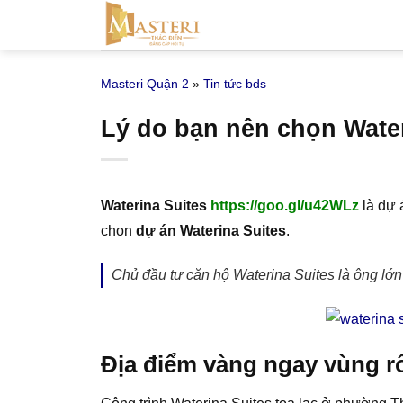
Bỏ
qua
nội
Masteri Quận 2
»
Tin tức bds
dung
Lý do bạn nên chọn Water
Waterina Suites
https://goo.gl/u42WLz
là dự 
chọn
dự án Waterina Suites
.
Chủ đầu tư căn hộ Waterina Suites là ông lớ
Địa điểm vàng ngay vùng r