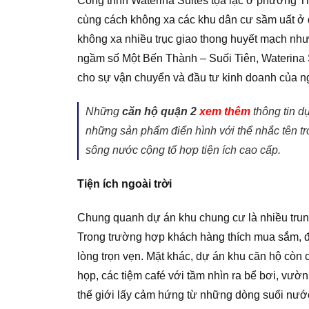
Công trình Waterina Suites tọa lạc ở phường Th
cùng cách không xa các khu dân cư sầm uất ở q
không xa nhiều trục giao thong huyết mạch nh
ngầm số Một Bến Thành – Suối Tiên, Waterina Su
cho sự vận chuyển và đầu tư kinh doanh của n
Những
căn hộ quận 2
xem thêm
thông tin d
những sản phẩm điển hình với thể nhắc tên t
sông nước cộng tổ hợp tiện ích cao cấp.
Tiện ích ngoài trời
Chung quanh dự án khu chung cư là nhiều trung
Trong trường hợp khách hàng thích mua sắm, đã
lòng trọn vẹn. Mặt khác, dự án khu căn hộ còn 
họp, các tiệm café với tầm nhìn ra bể bơi, vườn
thế giới lấy cảm hứng từ những dòng suối nướ