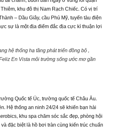
hu tài chánh, buôn bán ngay ở vùng lõi quận
Thiêm, khu đô thị Nam Rạch Chiếc. Có vị trí
Thành – Dầu Giây, cầu Phú Mỹ, tuyến tàu điện
ực sự là một địa điểm đắc địa cực kì thuận lợi
mang hệ thống hạ tầng phát triển đồng bộ ,
 Feliz En Vista môi trường sống ước mơ gần
trường Quốc tế Úc, trường quốc tế Châu Âu.
n. Hệ thống an ninh 24/24 sẽ khiến bạn hài
 aerobics, khu spa chăm sóc sắc đẹp, phòng hội
 và đặc biệt là hồ bơi tràn cùng kiến trúc chuẩn