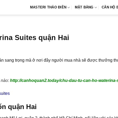
MASTERI THẢO ĐIỀN
MẶT BẰNG
CĂN HỘ 
ina Suites quận Hai
án sang trọng mà ở nơi đây người mua nhà sẽ được thưởng thứ
n nào:
http://canhoquan2.today/chu-dau-tu-can-ho-waterina-su
ốn quận Hai