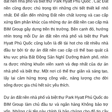
đất nền nhà phố và biệt thự Park Hyatt Phú Quốc . Các Đất
nền cũng được chú trọng tới những chi tiết thiết kế nhỏ
nhất. Để dẫn đến những Đất nền chất lượng và cao cấp
xứng tầm phân khúc của những dự án đất nền cao cấp mà
BIM Group gây dựng trên thị trường. Bên cạnh đó, hướng
nhìn trong mỗi Dự án đất nền nhà phố và biệt thự Park
Hyatt Phú Quốc cũng luôn là đề tài hot cho rất nhiều nhà
đầu tư bởi từ dự án đất nền cao cấp có thể bao quát cả
khu vực phía Bất Động Sản Nghỉ Dưỡng thành phố, nhìn
ra được những khuôn viên xanh và đẹp nhất của dự án
nhà phố và biệt thự. Một nơi có thể thư giãn và sáng tạo,
lấy lại cảm hứng trong công việc, năng lượng cho đời
sống được gia chủ hết sức yêu thích.
Dự án đất nền nhà phố và biệt thự Park Hyatt Phú Quốc do
BIM Group làm chủ đầu tư và ngân hàng Không bảo trợ
vốn. Những cái tên này chính là bảo chứng cho độ tin cậy