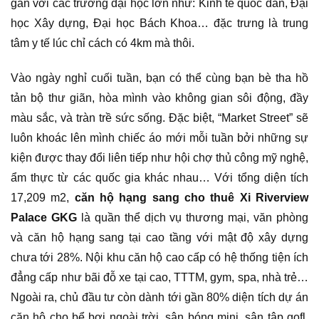
gần với các trường đại học lớn như: Kinh tế quốc dân, Đại
học Xây dựng, Đại học Bách Khoa… đặc trưng là trung
tâm y tế lúc chỉ cách có 4km mà thôi.
Vào ngày nghỉ cuối tuần, bạn có thể cùng bạn bè tha hồ
tản bộ thư giãn, hòa mình vào không gian sôi động, đầy
màu sắc, và tràn trề sức sống. Đặc biệt, “Market Street” sẽ
luôn khoác lên mình chiếc áo mới mỗi tuần bởi những sự
kiện được thay đổi liên tiếp như hội chợ thủ công mỹ nghệ,
ẩm thực từ các quốc gia khác nhau… Với tổng diện tích
17,209 m2,
căn hộ hạng sang cho thuê Xi Riverview
Palace GKG
là quần thể dịch vụ thương mại, văn phòng
và căn hộ hạng sang tại cao tầng với mật độ xây dựng
chưa tới 28%. Nội khu căn hộ cao cấp có hệ thống tiện ích
đẳng cấp như bãi đỗ xe tại cao, TTTM, gym, spa, nhà trẻ…
Ngoài ra, chủ đầu tư còn dành tới gần 80% diện tích dự án
căn hộ cho bể bơi ngoài trời, sân bóng mini, sân tập gofl,