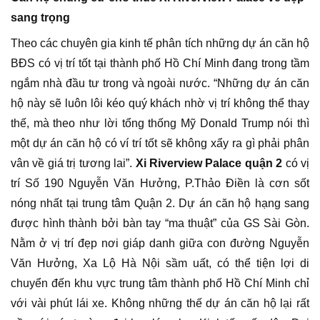
sang trọng
Theo các chuyên gia kinh tế phân tích những dự án căn hộ
BĐS có vị trí tốt tại thành phố Hồ Chí Minh đang trong tầm
ngắm nhà đầu tư trong và ngoài nước. “Những dự án căn
hộ này sẽ luôn lôi kéo quý khách nhờ vị trí không thể thay
thế, mà theo như lời tổng thống Mỹ Donald Trump nói thì
một dự án căn hộ có ví trí tốt sẽ không xẩy ra gì phải phân
vân về giá trị tương lai”.
Xi Riverview Palace quận 2
có vị
trí Số 190 Nguyễn Văn Hưởng, P.Thảo Điền là cơn sốt
nóng nhất tại trung tâm Quận 2. Dự án căn hộ hạng sang
được hình thành bởi bàn tay “ma thuật” của GS Sài Gòn.
Nằm ở vị trí đẹp nơi giáp danh giữa con đường Nguyễn
Văn Hưởng, Xa Lộ Hà Nội sầm uất, có thể tiện lợi di
chuyển đến khu vực trung tâm thành phố Hồ Chí Minh chỉ
với vài phút lái xe. Không những thế dự án căn hộ lại rất