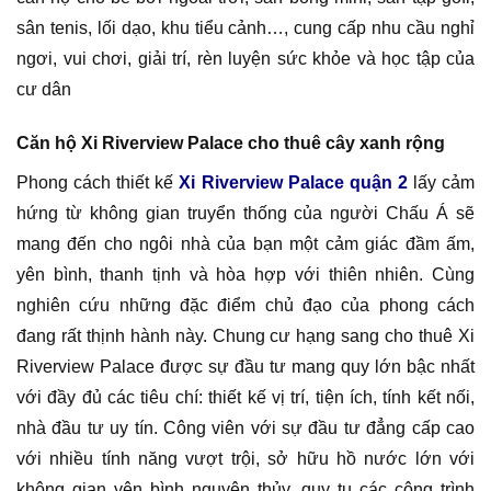
sân tenis, lối dạo, khu tiểu cảnh…, cung cấp nhu cầu nghỉ
ngơi, vui chơi, giải trí, rèn luyện sức khỏe và học tập của
cư dân
Căn hộ Xi Riverview Palace cho thuê cây xanh rộng
Phong cách thiết kế
Xi Riverview Palace quận 2
lấy cảm
hứng từ không gian truyển thống của người Chấu Á sẽ
mang đến cho ngôi nhà của bạn một cảm giác đầm ấm,
yên bình, thanh tịnh và hòa hợp với thiên nhiên. Cùng
nghiên cứu những đặc điểm chủ đạo của phong cách
đang rất thịnh hành này. Chung cư hạng sang cho thuê Xi
Riverview Palace được sự đầu tư mang quy lớn bậc nhất
với đầy đủ các tiêu chí: thiết kế vị trí, tiện ích, tính kết nối,
nhà đầu tư uy tín. Công viên với sự đầu tư đẳng cấp cao
với nhiều tính năng vượt trội, sở hữu hồ nước lớn với
không gian yên bình nguyên thủy, quy tụ các công trình