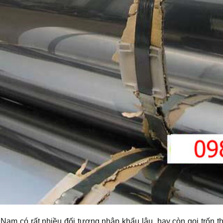
t Nam có rất nhiều đối tượng nhập khẩu lậu, hay còn gọi trốn t