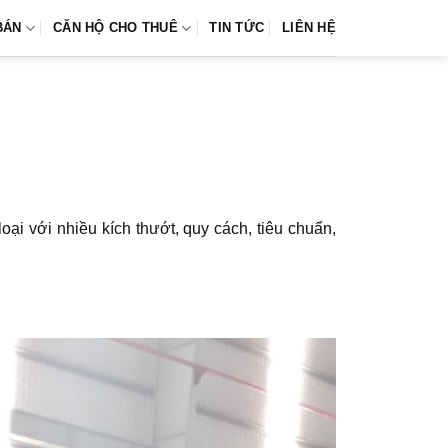
BÁN
CĂN HỘ CHO THUÊ
TIN TỨC
LIÊN HỆ
oại với nhiều kích thướt, quy cách, tiêu chuẩn,