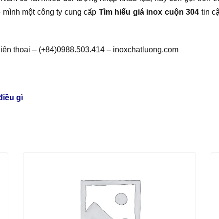
o mình một công ty cung cấp
Tìm hiểu giá inox cuộn 304
tin c
iện thoại – (+84)0988.503.414 – inoxchatluong.com
iều gì