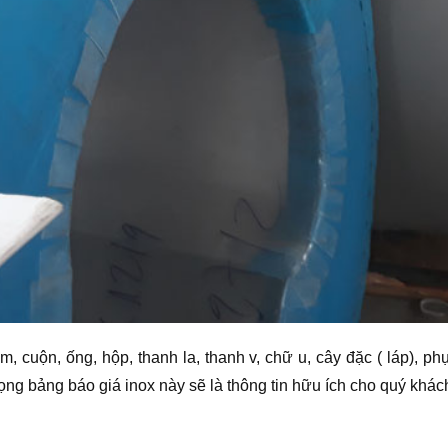
m, cuộn, ống, hộp, thanh la, thanh v, chữ u, cây đặc ( láp), 
vọng bảng báo giá inox này sẽ là thông tin hữu ích cho quý khác