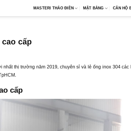
MASTERI THẢO ĐIỀN
MẶT BẰNG
CĂN HỘ 
 cao cấp
 nhất thị trường năm 2019, chuyên sỉ và lẻ ống inox 304 các l
i TpHCM.
cao cấp