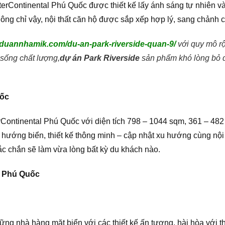
terContinental Phú Quốc được thiết kế lấy ánh sáng tự nhiên 
ông chỉ vậy, nội thất căn hộ được sắp xếp hợp lý, sang chảnh 
//duannhamik.com/du-an-park-riverside-quan-9/
với quy mô r
 sống chất lượng,
dự án
Park Riverside
sản phẩm khó lòng bỏ 
uốc
terContinental Phú Quốc với diện tích 798 – 1044 sqm, 361 – 48
ướng biển, thiết kế thông minh – cập nhật xu hướng cùng nội t
c chắn sẽ làm vừa lòng bất kỳ du khách nào.
al Phú Quốc
g nhà hàng mặt biển với các thiết kế ấn tượng, hài hòa với th