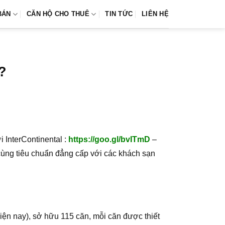
BÁN
CĂN HỘ CHO THUÊ
TIN TỨC
LIÊN HỆ
?
 InterContinental :
https://goo.gl/bvITmD
–
cùng tiêu chuẩn đẳng cấp với các khách sạn
ện nay), sở hữu 115 căn, mỗi căn được thiết