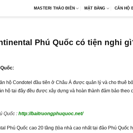
MASTERI THẢO ĐIỀN
MẶT BẰNG
CĂN HỘ 
ntinental Phú Quốc có tiện nghi gì
 Quốc:
n hộ Condotel đầu tiên ở Châu Á được quản lý và cho thuê bởi
 căn hộ tại đây đều được xây dựng và hoàn thành đảm bảo theo 
hú Quốc :
http://baitruongphuquoc.net/
al Phú Quốc cao 20 tầng (tòa nhà cao nhất tại đảo Phú Quốc hi