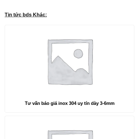
Tin tức bds Khác:
Tư vấn báo giá inox 304 uy tín dày 3-6mm