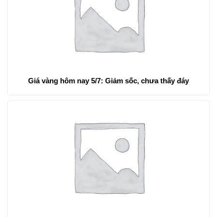
Giá vàng hôm nay 5/7: Giảm sốc, chưa thấy đáy