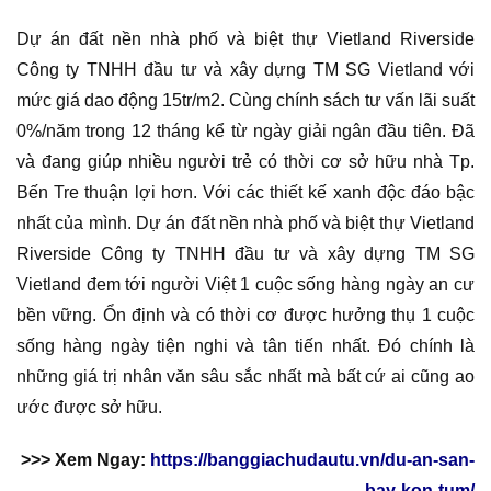
Dự án đất nền nhà phố và biệt thự Vietland Riverside
Công ty TNHH đầu tư và xây dựng TM SG Vietland với
mức giá dao động 15tr/m2. Cùng chính sách tư vấn lãi suất
0%/năm trong 12 tháng kể từ ngày giải ngân đầu tiên. Đã
và đang giúp nhiều người trẻ có thời cơ sở hữu nhà Tp.
Bến Tre thuận lợi hơn. Với các thiết kế xanh độc đáo bậc
nhất của mình. Dự án đất nền nhà phố và biệt thự Vietland
Riverside Công ty TNHH đầu tư và xây dựng TM SG
Vietland đem tới người Việt 1 cuộc sống hàng ngày an cư
bền vững. Ổn định và có thời cơ được hưởng thụ 1 cuộc
sống hàng ngày tiện nghi và tân tiến nhất. Đó chính là
những giá trị nhân văn sâu sắc nhất mà bất cứ ai cũng ao
ước được sở hữu.
>>> Xem Ngay:
https://banggiachudautu.vn/du-an-san-
bay-kon-tum/