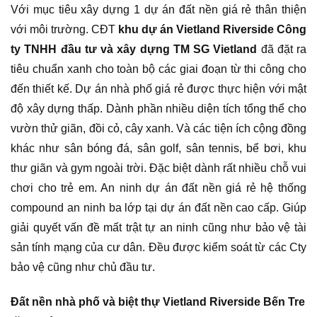
Với mục tiêu xây dựng 1 dự án đất nền giá rẻ thân thiện
với môi trường. CĐT
khu dự án Vietland Riverside Công
ty TNHH đầu tư và xây dựng TM SG Vietland
đã đặt ra
tiêu chuẩn xanh cho toàn bộ các giai đoạn từ thi công cho
đến thiết kế. Dự án nhà phố giá rẻ được thực hiện với mật
độ xây dựng thấp. Dành phần nhiều diện tích tổng thể cho
vườn thử giãn, đồi cỏ, cây xanh. Và các tiện ích cộng đồng
khác như sân bóng đá, sân golf, sân tennis, bể bơi, khu
thư giãn và gym ngoài trời. Đặc biệt dành rất nhiều chỗ vui
chơi cho trẻ em. An ninh dự án đất nền giá rẻ hệ thống
compound an ninh ba lớp tại dự án đất nền cao cấp. Giúp
giải quyết vấn đề mất trật tự an ninh cũng như bảo vệ tài
sản tính mạng của cư dân. Đều được kiểm soát từ các Cty
bảo vệ cũng như chủ đầu tư.
Đất nền nhà phố và biệt thự Vietland Riverside Bến Tre