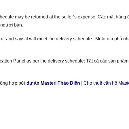
schedule may be returned at the seller’s expense: Các mặt hàng
 người bán.
ur and says it will meet the delivery schedule : Motorola phủ n
dication Panel as per the delivery schedule: Tất cả các sản phẩ
 tổng hợp bởi
dự án Masteri Thảo Điền
|
Cho thuê căn hộ Mast