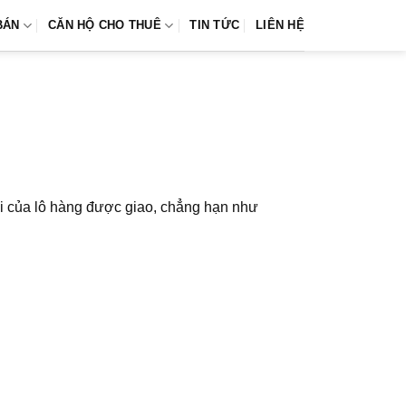
BÁN
CĂN HỘ CHO THUÊ
TIN TỨC
LIÊN HỆ
thái của lô hàng được giao, chẳng hạn như