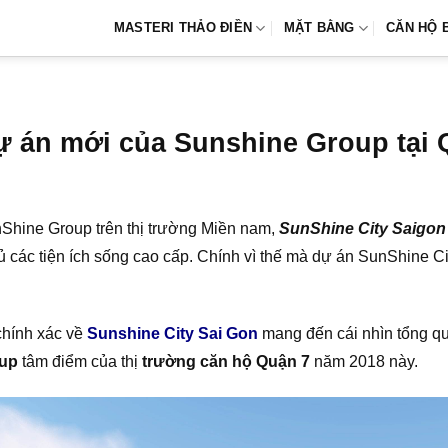
MASTERI THẢO ĐIỀN
MẶT BẰNG
CĂN HỘ 
ự án mới của Sunshine Group tại 
Shine Group trên thị trường Miền nam,
SunShine City Saigon
đủ các tiện ích sống cao cấp. Chính vì thế mà dự án SunShine 
chính xác về
Sunshine City Sai Gon
mang đến cái nhìn tổng q
oup
tâm điểm của thị
trường căn hộ Quận 7
năm 2018 này.