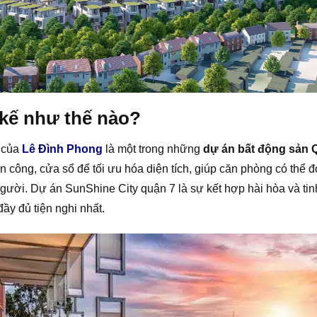
 kế như thế nào?
 của
Lê Đình Phong
là một trong những
dự án bất động sản 
công, cửa sổ để tối ưu hóa diện tích, giúp căn phòng có thể đ
ười. Dự án SunShine City quận 7 là sự kết hợp hài hòa và tinh
đầy đủ tiện nghi nhất.