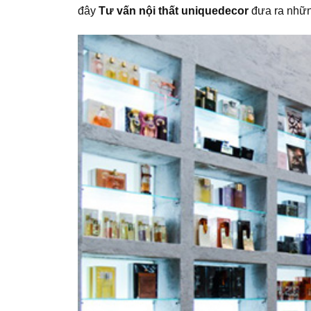
đây
Tư vấn nội thất uniquedecor
đưa ra nhữn