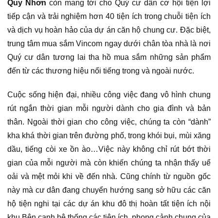
Quy Nhơn
còn mang tới cho Quý cư dân cơ hội tiện lợi
tiếp cận và trải nghiệm hơn 40 tiện ích trong chuỗi tiện ích
và dịch vụ hoàn hảo của dự án căn hộ chung cư. Đặc biệt,
trung tâm mua sắm Vincom ngay dưới chân tòa nhà là nơi
Quý cư dân tương lai tha hồ mua sắm những sản phẩm
đến từ các thương hiệu nổi tiếng trong và ngoài nước.
Cuộc sống hiện đại, nhiều công việc đang vô hình chung
rút ngắn thời gian mỗi người dành cho gia đình và bản
thân. Ngoài thời gian cho công việc, chúng ta còn “dành”
kha khá thời gian trên đường phố, trong khói bụi, mùi xăng
dầu, tiếng còi xe ồn ào…Việc này không chỉ rút bớt thời
gian của mỗi người mà còn khiến chúng ta nhận thấy uể
oải và mệt mỏi khi về đến nhà. Cũng chính từ nguồn gốc
này mà cư dân đang chuyển hướng sang sở hữu các căn
hộ tiện nghi tại các dự án khu đô thị hoàn tất tiện ích nội
khu.Bên cạnh hệ thống các tiện ích, phong cảnh chung của