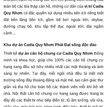
toàn bộ các tòa tháp căn hộ, những cư dân của
vị trí Cadia
Quy Nhơn
có đặc quyền sử dụng nhiều tiện ích riêng biệt
đặt trên tầng tiện ích, gồm: bể bơi ngoài trời, skybar,
đường chạy bộ, khu tập thể dục ngoài trời, đài ngắm
cảnh…
Khu dự án Cadia Quy Nhơn Phát Đạt sống độc đáo
Thiết kế
dự án căn hộ chung cư Cadia Quy Nhơn
thông
minh và khoa học, giúp cho 100% các căn hộ chung cư
hạng sang đều sở hữu nhiều nhất các mặt thoáng và ánh
sáng tự nhiên. Tại đây, mỗi ngôi nhà đều là một môi
trường sống đầy thoáng đãng và mát mẻ, tạo cảm giác thư
giãn và tha hồ cho toàn bộ các thành viên mỗi khi trở về
nhà. Nội thất căn hộ chung cư hạng sang được trang bị
đầy đủ các thiệt bị như bếp điện từ, tủ âm tường, vòi rửa,
chậu rửa, máy hút mùi, nóng lạnh, điều hòa, thiết bị giải trí,