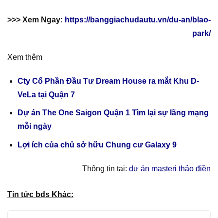
>>> Xem Ngay:
https://banggiachudautu.vn/du-an/blao-
park/
Xem thêm
Cty Cổ Phần Đầu Tư Dream House ra mắt Khu D-
VeLa tại Quận 7
Dự án The One Saigon Quận 1 Tìm lại sự lãng mạng
mỗi ngày
Lợi ích của chủ sở hữu Chung cư Galaxy 9
Thông tin tại:
dự án masteri thảo điền
Tin tức bds Khác: