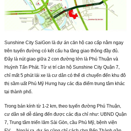
Sunshine City SaiGon là dự án căn hộ cao cấp nằm ngay
trên tuyến đường có kết cấu hạ tầng giao thông đầy đủ.
Đây là nút giao giữa 2 con đường lớn là Phú Thuận và
Huỳnh Tấn Phát. Từ vị trí căn hộ Sunshine City Quận 7,
chỉ mất 5 phút lái xe là cư dân có thể di chuyển đến khu đô
thị sầm uất Phú Mỹ Hưng
hay các địa điểm trung tâm khác
tại thành phố.
Trong bán kính từ 1-2 km, theo tuyến đường Phú Thuận,
cư dân sẽ dễ dàng đến được các địa chỉ như: UBND Quận
7, Trung tâm triển lãm Sài Gòn, cầu Phú Mỹ, bệnh viện
FV… Ngoài ra, dự án cũng chỉ cách chợ Bến Thành gần