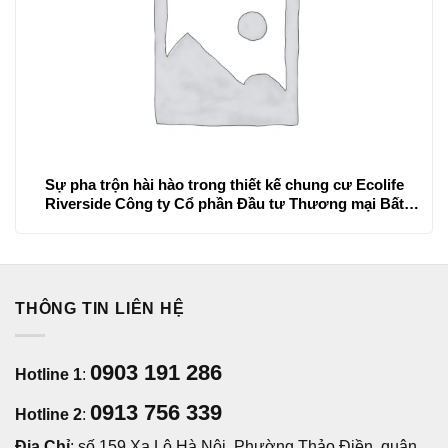
Sự pha trộn hài hào trong thiết kế chung cư Ecolife
Riverside Công ty Cổ phần Đầu tư Thương mại Bất
động sản Đại Quang Minh
THÔNG TIN LIÊN HỆ
0903 191 286
Hotline 1
:
0913 756 339
Hotline 2
:
Địa Chỉ
: số 159 Xa Lộ Hà Nội, Phường Thảo Điền, quận