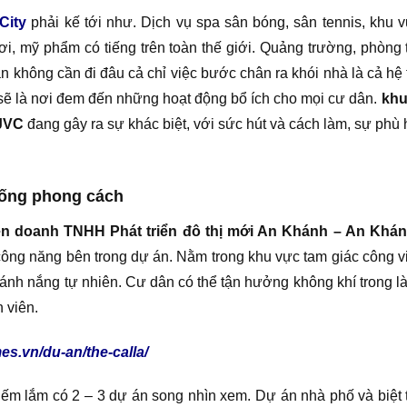
City
phải kế tới như. Dịch vụ spa sân bóng, sân tennis, khu
bơi, mỹ phẩm có tiếng trên toàn thế giới. Quảng trường, phòn
không cần đi đâu cả chỉ việc bước chân ra khói nhà là cả hệ th
 sẽ là nơi đem đến những hoạt động bổ ích cho mọi cư dân.
khu
 JVC
đang gây ra sự khác biệt, với sức hút và cách làm, sự phù
sống phong cách
iên doanh TNHH Phát triển đô thị mới An Khánh – An Khá
a công năng bên trong dự án. Nằm trong khu vực tam giác công 
 ánh nắng tự nhiên. Cư dân có thể tận hưởng không khí trong 
 viên.
es.vn/du-an/the-calla/
ếm lắm có 2 – 3 dự án song nhìn xem. Dự án nhà phố và biệt t