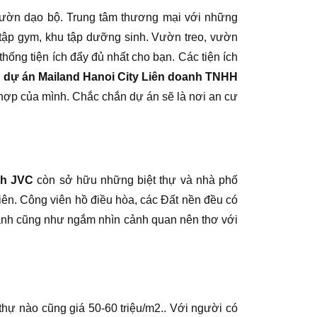
 vườn dạo bộ. Trung tâm thương mại với những
g tập gym, khu tập dưỡng sinh. Vườn treo, vườn
ống tiện ích đẩy đủ nhất cho bạn. Các tiện ích
 dự án Mailand Hanoi City Liên doanh TNHH
 hợp của mình. Chắc chắn dự án sẽ là nơi an cư
nh JVC
còn sở hữu những biệt thự và nhà phố
viên. Công viên hồ điều hòa, các Đất nền đều có
lành cũng như ngắm nhìn cảnh quan nên thơ với
hự nào cũng giá 50-60 triệu/m2.. Với người có