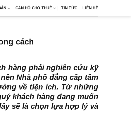
BÁN
CĂN HỘ CHO THUÊ
TIN TỨC
LIÊN HỆ
hong cách
ch hàng phải nghiên cứu kỹ
t nền Nhà phố đẳng cấp tầm
ưởng về tiện ích. Từ những
g quý khách hàng đang muốn
ây sẽ là chọn lựa hợp lý và