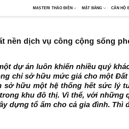
MASTERI THẢO ĐIỀN
MẶT BẰNG
CĂN HỘ 
đất nền dịch vụ công cộng sống p
một dự án luôn khiến nhiều quý khá
hông chỉ sở hữu mức giá cho một Đấ
 sở hữu một hệ thống hết sức lý t
 trong khu đô thị. Vì thế, với nhữn
ây dựng tổ ấm cho cả gia đình. Thì đ