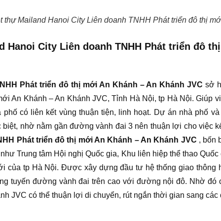
iệt thự Mailand Hanoi City Liên doanh TNHH Phát triển đô thị 
nd Hanoi City Liên doanh TNHH Phát triển đô t
TNHH Phát triển đô thị mới An Khánh – An Khánh JVC
sở hữ
ới An Khánh – An Khánh JVC, Tỉnh Hà Nội, tp Hà Nội. Giúp việc
à phố có liên kết vùng thuận tiện, linh hoạt. Dự án nhà phố và
iệt, nhờ nằm gần đường vành đai 3 nên thuận lợi cho việc kết 
NHH Phát triển đô thị mới An Khánh – An Khánh JVC
, bốn 
h như Trung tâm Hội nghị Quốc gia, Khu liên hiệp thể thao Quố
i của tp Hà Nội. Được xây dựng đầu tư hệ thống giao thông 
ng tuyến đường vành đai trên cao với đường nội đô. Nhờ đó 
h JVC có thể thuận lợi di chuyển, rút ngắn thời gian sang các