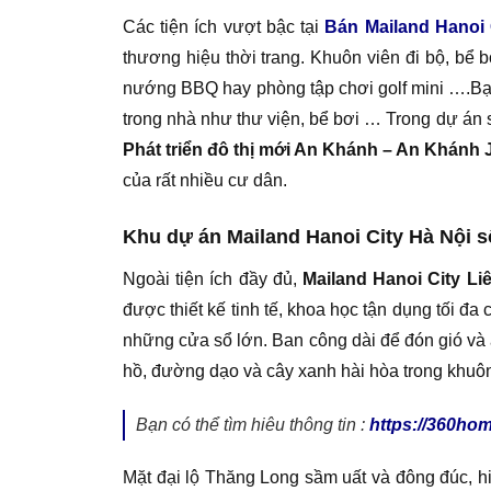
Các tiện ích vượt bậc tại
Bán Mailand Hanoi 
thương hiệu thời trang. Khuôn viên đi bộ, bể 
nướng BBQ hay phòng tập chơi golf mini ….Bạn 
trong nhà như thư viện, bể bơi … Trong dự án
Phát triển đô thị mới An Khánh – An Khánh
của rất nhiều cư dân.
Khu dự án Mailand Hanoi City Hà Nội 
Ngoài tiện ích đầy đủ,
Mailand Hanoi City L
được thiết kế tinh tế, khoa học tận dụng tối đ
những cửa sổ lớn. Ban công dài để đón gió và
hồ, đường dạo và cây xanh hài hòa trong khuôn
Bạn có thể tìm hiêu thông tin :
https://360hom
Mặt đại lộ Thăng Long sầm uất và đông đúc, hi