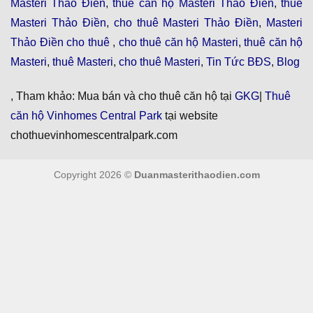
Masteri Thảo Điền
,
thuê căn hộ Masteri Thảo Điền
,
thuê
Masteri Thảo Điền
,
cho thuê Masteri Thảo Điền
,
Masteri
Thảo Điền cho thuê
,
cho thuê căn hộ Masteri
,
thuê căn hộ
Masteri
,
thuê Masteri
,
cho thuê Masteri
,
Tin Tức BĐS
,
Blog
, Tham khảo: Mua bán và cho thuê căn hộ tại
GKG
|
Thuê
căn hộ Vinhomes Central Park
tại website
chothuevinhomescentralpark.com
Copyright 2026 ©
Duanmasterithaodien.com