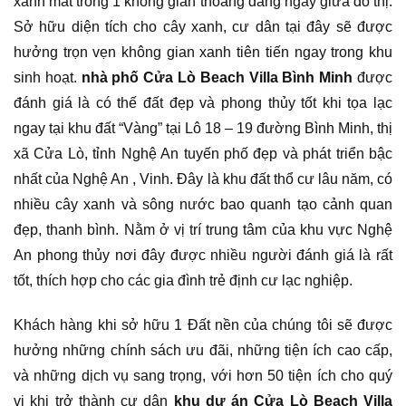
xanh mát trong 1 không gian thoáng đãng ngay giữa đô thị.
Sở hữu diện tích cho cây xanh, cư dân tại đây sẽ được
hưởng trọn vẹn không gian xanh tiên tiến ngay trong khu
sinh hoạt.
nhà phố Cửa Lò Beach Villa Bình Minh
được
đánh giá là có thế đất đẹp và phong thủy tốt khi tọa lạc
ngay tại khu đất “Vàng” tại Lô 18 – 19 đường Bình Minh, thị
xã Cửa Lò, tỉnh Nghệ An tuyến phố đẹp và phát triển bậc
nhất của Nghệ An , Vinh. Đây là khu đất thổ cư lâu năm, có
nhiều cây xanh và sông nước bao quanh tạo cảnh quan
đẹp, thanh bình. Nằm ở vị trí trung tâm của khu vực Nghệ
An phong thủy nơi đây được nhiều người đánh giá là rất
tốt, thích hợp cho các gia đình trẻ định cư lạc nghiệp.
Khách hàng khi sở hữu 1 Đất nền của chúng tôi sẽ được
hưởng những chính sách ưu đãi, những tiện ích cao cấp,
và những dịch vụ sang trọng, với hơn 50 tiện ích cho quý
vị khi trở thành cư dân
khu dự án Cửa Lò Beach Villa