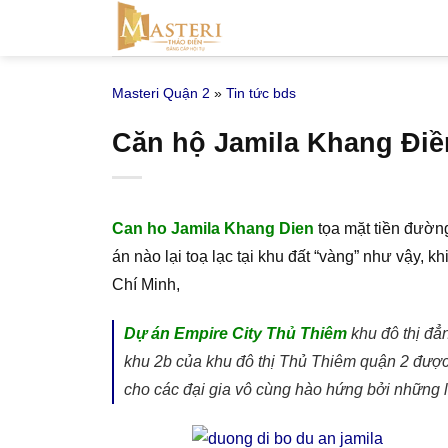
Bỏ
qua
nội
Masteri Quận 2
»
Tin tức bds
dung
Căn hộ Jamila Khang Điề
Can ho Jamila Khang Dien
tọa mặt tiền đường
án nào lại toạ lạc tại khu đất “vàng” như vậy,
Chí Minh,
Dự án Empire City Thủ Thiêm
khu đô thị đẳ
khu 2b của khu đô thị Thủ Thiêm quận 2 được 
cho các đại gia vô cùng hào hứng bởi những lợ