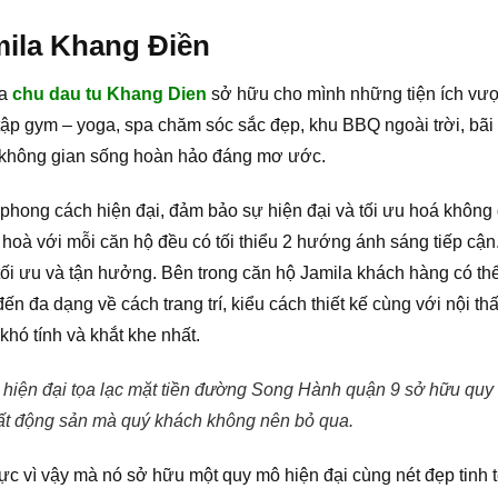
mila Khang Điền
ủa
chu dau tu Khang Dien
sở hữu cho mình những tiện ích vượt 
p gym – yoga, spa chăm sóc sắc đẹp, khu BBQ ngoài trời, bãi b
ến không gian sống hoàn hảo đáng mơ ước.
o phong cách hiện đại, đảm bảo sự hiện đại và tối ưu hoá không
hài hoà với mỗi căn hộ đều có tối thiểu 2 hướng ánh sáng tiếp cậ
 tối ưu và tận hưởng. Bên trong căn hộ Jamila khách hàng có th
n đa dạng về cách trang trí, kiểu cách thiết kế cùng với nội thâ
ó tính và khắt khe nhất.
hiện đại tọa lạc mặt tiền đường Song Hành quận 9 sở hữu quy 
t động sản mà quý khách không nên bỏ qua.
c vì vậy mà nó sở hữu một quy mô hiện đại cùng nét đẹp tinh t