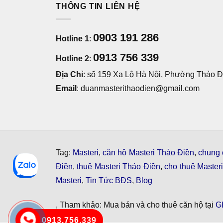
THÔNG TIN LIÊN HỆ
0903 191 286
Hotline 1
:
0913 756 339
Hotline 2
:
Địa Chỉ
: số 159 Xa Lộ Hà Nội, Phường Thảo Đi
Email
: duanmasterithaodien@gmail.com
Tag:
Masteri
,
căn hộ Masteri Thảo Điền
,
chung 
Điền
,
thuê Masteri Thảo Điền
,
cho thuê Master
Masteri
,
Tin Tức BĐS
,
Blog
, Tham khảo: Mua bán và cho thuê căn hộ tại
G
0913.756.339