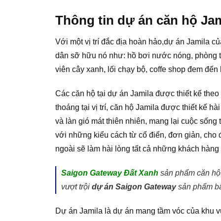
Thông tin dự án căn hộ Ja
Với một vị trí đắc địa hoàn hảo,dự án Jamila c
dân sỡ hữu nó như: hồ bơi nước nóng, phòng tậ
viên cây xanh, lối chạy bộ, coffe shop đem đ
Các căn hộ tại dự án Jamila được thiết kế the
thoáng tại vị trí, căn hộ Jamila được thiết kế 
và làn gió mát thiên nhiên, mang lại cuộc sống
với những kiểu cách từ cổ điển, đơn giản, cho đế
ngoài sẽ làm hài lòng tất cả những khách hàng kh
Saigon Gateway Đất Xanh
sản phẩm căn hộ 
vượt trội
d
ự
án Saigon Gateway
sản phẩm bấ
Dự án Jamila là dự án mang tầm vóc của khu vự