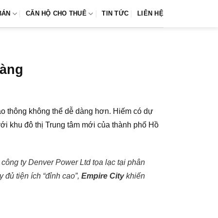
BÁN
CĂN HỘ CHO THUÊ
TIN TỨC
LIÊN HỆ
hàng
iao thông không thể dễ dàng hơn. Hiếm có dự
 với khu đô thị Trung tâm mới của thành phố Hồ
 công ty Denver Power Ltd tọa lạc tại phân
 đủ tiện ích “đỉnh cao”,
Empire City
khiến