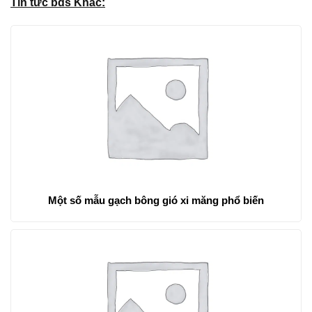
Tin tức bds Khác:
Một số mẫu gạch bông gió xi măng phổ biến