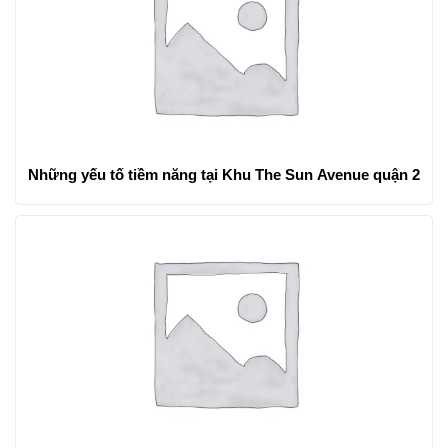
Những yếu tố tiềm năng tại Khu The Sun Avenue quận 2