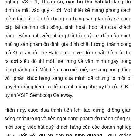
nghiệp VSIP 1, Thuận An,
căn hộ the habitat
đang dự
định ra mắt vào quý 4 tới. Với thiết kế mang phong cách
hiện đại, các căn hộ chung cư hạng sang tại đây sẽ cung
cấp tất cả nhu cầu sống, sinh hoạt, học tập của khách
hàng. Bên cạnh việc phân phối tới quý cư dân của mình
những sản phẩm ổn định gia đình chất lượng, thành công
mà Khu căn hộ The Habitat đạt được lớn nhất chính là cho
ra đời siêu đô thị mới, trẻ trung và văn minh ngay trong
lòng thành phố. Một diện mạo mới mẻ, sự sang trọng đúng
với phân khúc hạng sang của mình đã chứng tỏ một bí
quyết rõ ràng tiềm lực lớn mạnh cũng như uy tín của CĐT
uy tín VSIP Sembcorp Gateway.
Hiện nay, cuộc đua tranh tiện ích, tạo dựng không gian
sống chất lượng và tiện nghi đang phát triển thành công cụ
mới trong việc hút quý khách hàng của các doanh nghiệp
BĐS. Đến với
du an can ho binh duong
, quý khách