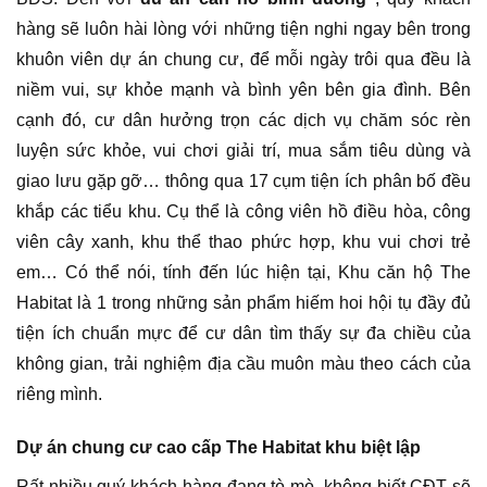
hàng sẽ luôn hài lòng với những tiện nghi ngay bên trong
khuôn viên dự án chung cư, để mỗi ngày trôi qua đều là
niềm vui, sự khỏe mạnh và bình yên bên gia đình. Bên
cạnh đó, cư dân hưởng trọn các dịch vụ chăm sóc rèn
luyện sức khỏe, vui chơi giải trí, mua sắm tiêu dùng và
giao lưu gặp gỡ… thông qua 17 cụm tiện ích phân bố đều
khắp các tiểu khu. Cụ thể là công viên hồ điều hòa, công
viên cây xanh, khu thể thao phức hợp, khu vui chơi trẻ
em… Có thể nói, tính đến lúc hiện tại, Khu căn hộ The
Habitat là 1 trong những sản phẩm hiếm hoi hội tụ đầy đủ
tiện ích chuẩn mực để cư dân tìm thấy sự đa chiều của
không gian, trải nghiệm địa cầu muôn màu theo cách của
riêng mình.
Dự án chung cư cao cấp The Habitat khu biệt lập
Rất nhiều quý khách hàng đang tò mò, không biết CĐT sẽ