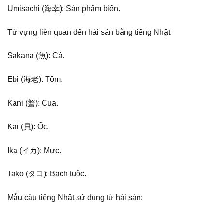
Umisachi (海幸): Sản phẩm biển.
Từ vựng liên quan đến hải sản bằng tiếng Nhật:
Sakana (魚): Cá.
Ebi (海老): Tôm.
Kani (蟹): Cua.
Kai (貝): Ốc.
Ika (イカ): Mực.
Tako (タコ): Bạch tuộc.
Mẫu câu tiếng Nhật sử dụng từ hải sản: