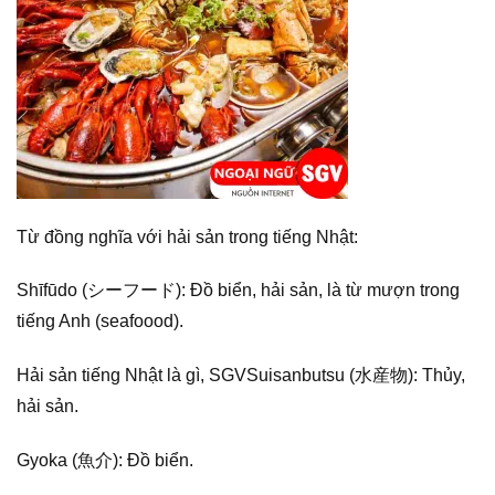
Từ đồng nghĩa với hải sản trong tiếng Nhật:
Shīfūdo (シーフード): Đồ biển, hải sản, là từ mượn trong
tiếng Anh (seafoood).
Hải sản tiếng Nhật là gì, SGVSuisanbutsu (水産物): Thủy,
hải sản.
Gyoka (魚介): Đồ biển.