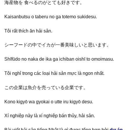
海産物を 食べるのがとても好きです。
Kaisanbutsu o taberu no ga totemo sukidesu.
Tôi rất thích ăn hải sản.
シーフードの中でイカが一番美味しいと思います。
Shīfūdo no naka de ika ga ichiban oishī to omoimasu.
Tôi nghỉ trong các loại hải sản mực là ngon nhất.
この企業は魚介を売っている企業です。
Kono kigyō wa gyokai o utte iru kigyō desu.
Xí nghiệp này là xí nghiệp bán thủy, hải sản.
Bài viết hải sản tiếng Nhật là gì được tổng hợp bởi
dự án