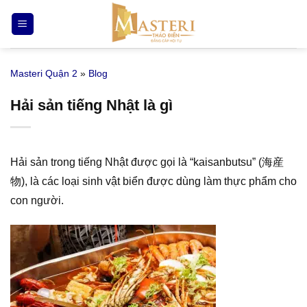
Bỏ
qua
nội
dung
Masteri Quận 2
»
Blog
Hải sản tiếng Nhật là gì
Hải sản trong tiếng Nhật được gọi là “kaisanbutsu” (海産
物), là các loại sinh vật biển được dùng làm thực phẩm cho
con người.