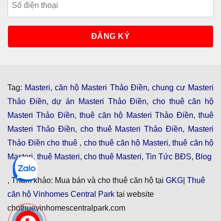
Tag:
Masteri
,
căn hộ Masteri Thảo Điền
,
chung cư Masteri
Thảo Điền
,
dự án Masteri Thảo Điền
,
cho thuê căn hộ
Masteri Thảo Điền
,
thuê căn hộ Masteri Thảo Điền
,
thuê
Masteri Thảo Điền
,
cho thuê Masteri Thảo Điền
,
Masteri
Thảo Điền cho thuê
,
cho thuê căn hộ Masteri
,
thuê căn hộ
Masteri
,
thuê Masteri
,
cho thuê Masteri
,
Tin Tức BĐS
,
Blog
, Tham khảo: Mua bán và cho thuê căn hộ tại
GKG
|
Thuê
căn hộ Vinhomes Central Park
tại website
chothuevinhomescentralpark.com