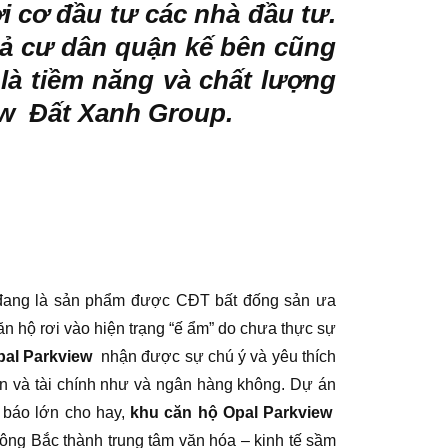
i cơ đầu tư các nhà đầu tư.
ả cư dân quận kế bên cũng
 là tiềm năng và chất lượng
iew Đất Xanh Group.
p đang là sản phẩm được CĐT bất đống sản ưa
ăn hộ rơi vào hiện trạng “ế ẩm” do chưa thực sự
pal Parkview
nhận được sự chú ý và yêu thích
ản và tài chính như và ngân hàng không. Dự án
 báo lớn cho hay,
khu căn hộ Opal Parkview
ng Bắc thành trung tâm văn hóa – kinh tế sầm