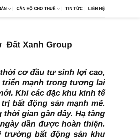
BÁN
CĂN HỘ CHO THUÊ
TIN TỨC
LIÊN HỆ
ew Đất Xanh Group
hời cơ đầu tư sinh lợi cao,
 triển mạnh trong tương lai
ới. Khi các đặc khu kinh tế
 trị bất động sản mạnh mẽ.
 thời gian gần đây. Hạ tầng
 ngày dần được hoàn thiện.
ị trường bất động sản khu