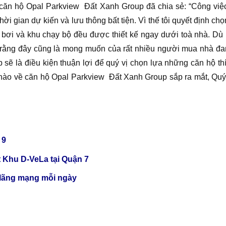
ăn hộ Opal Parkview Đất Xanh Group đã chia sẻ: “Công việc hi
ời gian dự kiến và lưu thông bất tiện. Vì thế tôi quyết định 
bơi và khu chạy bộ đều được thiết kế ngay dưới toà nhà. Dù mư
rằng đây cũng là mong muốn của rất nhiều người mua nhà đang
sẽ là điều kiện thuận lợi để quý vị chọn lựa những căn hộ th
c nào về căn hộ Opal Parkview Đất Xanh Group sắp ra mắt, Quý 
 9
 Khu D-VeLa tại Quận 7
 lãng mạng mỗi ngày