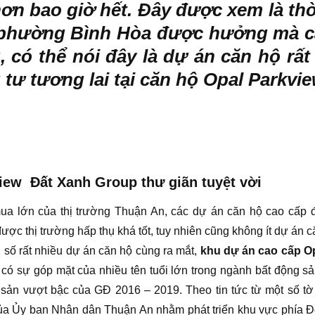
n bao giờ hết. Đây được xem là thờ
ở phường Bình Hòa được hưởng mà c
 có thể nói đây là dự án căn hộ rất
u tư tương lai tại căn hộ Opal Parkv
iew Đất Xanh Group thư giãn tuyệt vời
 mua lớn của thị trường Thuận An, các dự án căn hộ cao cấ
ược thị trường hấp thụ khá tốt, tuy nhiên cũng không ít dự án c
số rất nhiều dự án căn hộ cùng ra mắt,
khu dự án cao cấp O
 có sự góp mặt của nhiều tên tuổi lớn trong ngành bất động s
sản vượt bậc của GĐ 2016 – 2019. Theo tin tức từ một số tờ
a Ủy ban Nhân dân Thuận An nhằm phát triển khu vực phía Đô