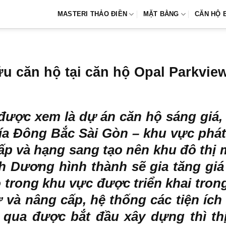
MASTERI THẢO ĐIỀN
MẶT BẰNG
CĂN HỘ 
ữu căn hộ tại căn hộ Opal Parkvi
được xem là dự án căn hộ sáng giá, t
hía Đông Bắc Sài Gòn – khu vực phát
ấp và hạng sang tạo nên khu đô thị m
 Dương hình thành sẽ gia tăng giá
 trong khu vực được triển khai trong
 và nâng cấp, hệ thống các tiện ích
 qua được bắt đầu xây dựng thì th