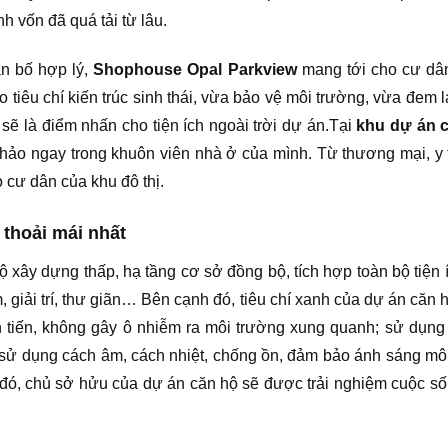
h vốn đã quá tải từ lâu.
ân bố hợp lý,
Shophouse Opal Parkview
mang tới cho cư dân
o tiêu chí kiến trúc sinh thái, vừa bảo vệ môi trường, vừa đem
sẽ là điểm nhấn cho tiện ích ngoài trời dự án.Tại
khu dự án 
o ngay trong khuôn viên nhà ở của mình. Từ thương mại, y tế, 
o cư dân của khu đô thị.
thoải mái nhất
 độ xây dựng thấp, hạ tầng cơ sở đồng bộ, tích hợp toàn bộ tiệ
 giải trí, thư giãn… Bên cạnh đó, tiêu chí xanh của dự án căn h
n tiến, không gây ô nhiễm ra môi trường xung quanh; sử dụng
 sử dụng cách âm, cách nhiệt, chống ồn, đảm bảo ánh sáng mô
ó, chủ sở hửu của dự án căn hộ sẽ được trải nghiệm cuộc sống