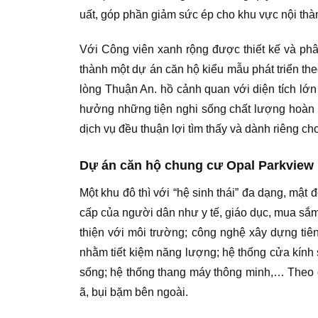
uất, góp phần giảm sức ép cho khu vực nội thàn
Với Công viên xanh rộng được thiết kế và ph
thành một dự án căn hộ kiểu mẫu phát triển the
lòng Thuận An. hồ cảnh quan với diện tích lớn 
hưởng những tiện nghi sống chất lượng hoàn hả
dịch vụ đều thuận lợi tìm thấy và dành riêng ch
Dự án căn hộ chung cư Opal Parkview 
Một khu đô thì với “hệ sinh thái” đa dạng, mật
cấp của người dân như y tế, giáo dục, mua sắm,
thiện với môi trường; công nghệ xây dựng tiê
nhằm tiết kiệm năng lượng; hệ thống cửa kính
sống; hệ thống thang máy thông minh,… Theo đ
ã, bụi bặm bên ngoài.