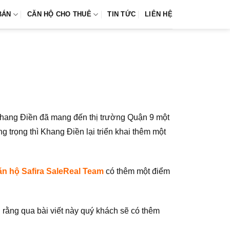
BÁN
CĂN HỘ CHO THUÊ
TIN TỨC
LIÊN HỆ
?
ư Khang Điền đã mang đến thị trường Quận 9 một
 trọng thì Khang Điền lại triển khai thêm một
ăn hộ Safira SaleReal Team
có thêm một điểm
g rằng qua bài viết này quý khách sẽ có thêm