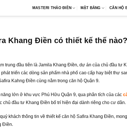
MASTERI THẢO ĐIỀN
MẶT BẰNG
CĂN HỘ 
a Khang Điền có thiết kế thế nào
 tầm trung đầu tiên là Jamila Khang Điền, dự án của chủ đầu t
hát triển các dòng sản phẩm nhà phố cao cấp hay biệt thự sang
 Safira Kahng Điền cùng nằm trong căn hộ Quận 9.
ềm năng lớn ở khu vực Phú Hữu Quận 9, qua phân tích của các
c
 chủ đầu tư Khang Điền bố trí hiện đại dành riêng cho cư dân.
 quý khách thông tin về thiết kế căn hộ Safira Khang Điền, mon
g Điền.