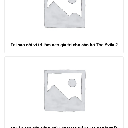
Tại sao nói vị trí làm nên giá trị cho căn hộ The Avila 2