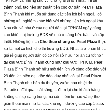
TP.HCM và những khu vui chơi giải trí lớn nhất nhì tại
thành phố, tạo nên sự thuận tiện cho cư dân Pearl Plaza
Bình Thạnh khi muốn sử dụng các tiện ích bên ngoài, có
những trải nghiệm khác biệt với những tiện ích ngoại khu.
Nhu cầu về nhà ở của người dân tại TPHCM ngày càng
cao khiến thị trường BDS về nhà ở càng bức bách và cấp
thiết. Những tiện ích
Cho thue chung cu Pearl Plaza
thực
sự là một cú hích cho thị trường BDS. Nhất là ở phân khúc
giá rẻ giúp người dân có cơ hội sở hữu nơi an cư tốt hơn
tại khu vực Bình Thạnh cũng như khu vực TPHCM. Pearl
Plaza Bình Thạnh sở hữu một tiện ích vô cùng độc đáo với
29 tiện ích hiện đại, độc đáo, duy nhất có tại Pearl Plaza
Bình Thạnh như bến du thuyền, vườn hoa nhiệt đới
Paradise, đài quan sát sông,… đem lại cho khách hàng
không chỉ sự sang trọng, mà còn niềm tự hào và sự thư
giãn thoải mái như tại các khu nghỉ dưỡng cao cấp 5 sao.