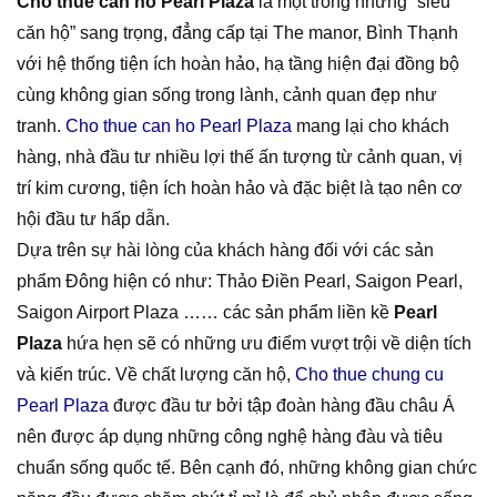
Cho thue can ho Pearl Plaza
là một trong những “siêu
căn hộ” sang trọng, đẳng cấp tại The manor, Bình Thạnh
với hệ thống tiện ích hoàn hảo, hạ tầng hiện đại đồng bộ
cùng không gian sống trong lành, cảnh quan đẹp như
tranh.
Cho thue can ho Pearl Plaza
mang lại cho khách
hàng, nhà đầu tư nhiều lợi thế ấn tượng từ cảnh quan, vị
trí kim cương, tiện ích hoàn hảo và đặc biệt là tạo nên cơ
hội đầu tư hấp dẫn.
Dựa trên sự hài lòng của khách hàng đối với các sản
phẩm Đông hiện có như: Thảo Điền Pearl, Saigon Pearl,
Saigon Airport Plaza …… các sản phẩm liền kề
Pearl
Plaza
hứa hẹn sẽ có những ưu điểm vượt trội về diện tích
và kiến trúc. Về chất lượng căn hộ,
Cho thue chung cu
Pearl Plaza
được đầu tư bởi tập đoàn hàng đầu châu Á
nên được áp dụng những công nghệ hàng đàu và tiêu
chuẩn sống quốc tế. Bên cạnh đó, những không gian chức