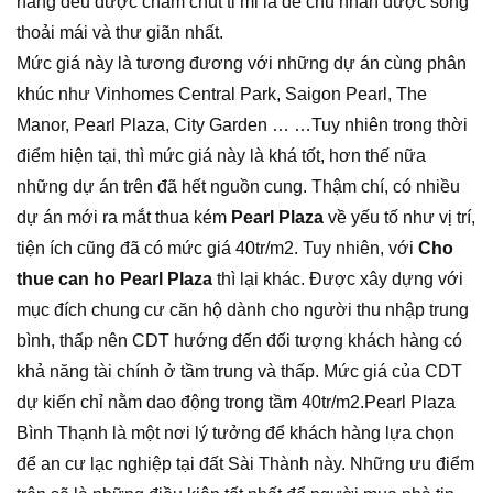
năng đều được chăm chút tỉ mỉ là để chủ nhân được sống
thoải mái và thư giãn nhất.
Mức giá này là tương đương với những dự án cùng phân
khúc như Vinhomes Central Park, Saigon Pearl, The
Manor, Pearl Plaza, City Garden … …Tuy nhiên trong thời
điểm hiện tại, thì mức giá này là khá tốt, hơn thế nữa
những dự án trên đã hết nguồn cung. Thậm chí, có nhiều
dự án mới ra mắt thua kém
Pearl Plaza
về yếu tố như vị trí,
tiện ích cũng đã có mức giá 40tr/m2. Tuy nhiên, với
Cho
thue can ho Pearl Plaza
thì lại khác. Được xây dựng với
mục đích chung cư căn hộ dành cho người thu nhập trung
bình, thấp nên CDT hướng đến đối tượng khách hàng có
khả năng tài chính ở tầm trung và thấp. Mức giá của CDT
dự kiến chỉ nằm dao động trong tầm 40tr/m2.Pearl Plaza
Bình Thạnh là một nơi lý tưởng để khách hàng lựa chọn
để an cư lạc nghiệp tại đất Sài Thành này. Những ưu điểm