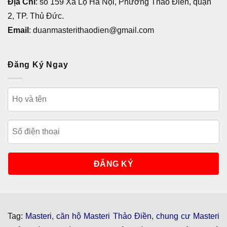
Địa Chỉ
: số 159 Xa Lộ Hà Nội, Phường Thảo Điền, quận
2, TP. Thủ Đức.
Email
: duanmasterithaodien@gmail.com
Đăng Ký Ngay
Tag:
Masteri
,
căn hộ Masteri Thảo Điền
,
chung cư Masteri