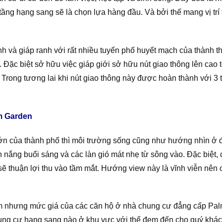
tầng hạng sang sẽ là chọn lựa hàng đầu. Và bởi thế mang vị trí 
và giáp ranh với rất nhiều tuyến phố huyết mạch của thành thị 
 Đặc biệt sở hữu việc giáp giới sở hữu nút giao thông lên cao 
ợi. Trong tương lai khi nút giao thông này được hoàn thành với 3
lm Garden
n của thành phố thì môi trường sống cũng như hướng nhìn ở đấ
nắng buổi sáng và các làn gió mát nhẹ từ sông vào. Đặc biệt,
sẽ thuận lợi thu vào tầm mắt. Hướng view này là vĩnh viễn nên 
m nhưng mức giá của các căn hộ ở nhà chung cư đẳng cấp Palm 
ng cư hạng sang nào ở khu vực với thể đem đến cho quý khác