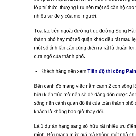
lớp trí thức, thượng lưu nên một số căn hộ cao 
nhiều sự để ý của mọi người.
Tọa lạc trên ngoài đường trục đường Song Hành 
thành phố hay một số quận khác đều rất mau lẹ.
một số tỉnh lân cận cũng diễn ra rất là thuận l
cửa ngõ của thành phố.
Khách hàng nên xem
Tiến độ thi công Pa
Bên cạnh đó mang việc nằm cạnh 2 con sông lớ
hữu kiến trúc mở nên sẽ dễ dàng đón được ánh 
sông nên cảnh quan đô thị của toàn thành phố 
khách là không bao giờ thay đổi.
Là 1 dự án hạng sang sở hữu rất nhiều ưu điể
mình. Bởi mang mức giá mà không một nhà chu