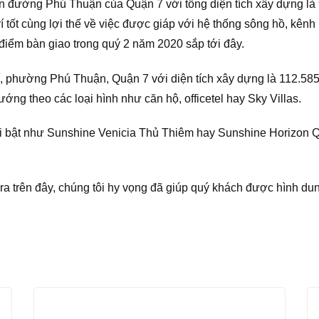
iền đường Phú Thuận của Quận 7 với tổng diện tích xây dựng l
trí tốt cùng lợi thế về việc được giáp với hệ thống sông hồ, kê
điểm bàn giao trong quý 2 năm 2020 sắp tới đây.
, phường Phú Thuận, Quận 7 với diện tích xây dựng là 112.5
g theo các loại hình như căn hộ, officetel hay Sky Villas.
i bật như Sunshine Venicia Thủ Thiêm hay Sunshine Horizon
ra trên đây, chúng tôi hy vọng đã giúp quý khách được hình du