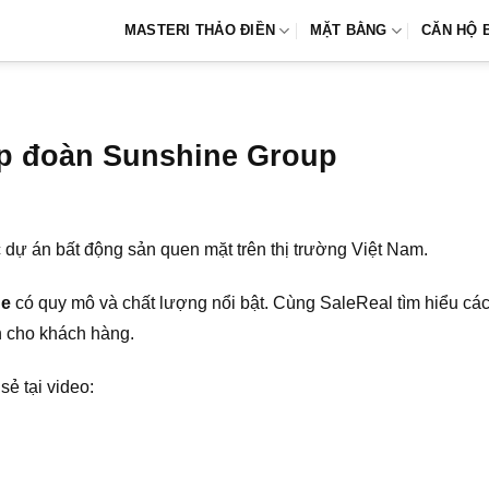
MASTERI THẢO ĐIỀN
MẶT BẰNG
CĂN HỘ 
tập đoàn Sunshine Group
c dự án bất động sản quen mặt trên thị trường Việt Nam.
ne
có quy mô và chất lượng nổi bật. Cùng SaleReal tìm hiểu các
h cho khách hàng.
sẻ tại video: