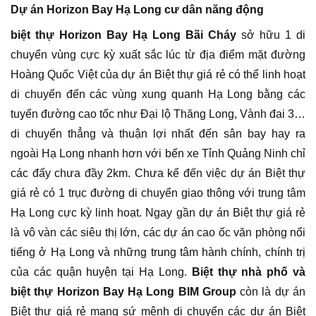
Dự án Horizon Bay Hạ Long cư dân năng động
biệt thự Horizon Bay Hạ Long Bãi Cháy
sở hữu 1 di
chuyển vùng cực kỳ xuất sắc lúc từ địa điểm mặt đường
Hoàng Quốc Việt của dự án Biệt thự giá rẻ có thể linh hoạt
di chuyển đến các vùng xung quanh Hạ Long bằng các
tuyến đường cao tốc như Đại lộ Thăng Long, Vành đai 3…
di chuyển thẳng và thuận lợi nhất đến sân bay hay ra
ngoài Hạ Long nhanh hơn với bến xe Tỉnh Quảng Ninh chỉ
các đấy chưa đầy 2km. Chưa kể đến việc dự án Biệt thự
giá rẻ có 1 trục đường di chuyển giao thông với trung tâm
Hạ Long cực kỳ linh hoạt. Ngay gần dự án Biệt thự giá rẻ
là vô vàn các siêu thị lớn, các dự án cao ốc văn phòng nổi
tiếng ở Hạ Long và những trung tâm hành chính, chính trị
của các quận huyện tại Hạ Long.
Biệt thự nhà phố và
biệt thự Horizon Bay Hạ Long BIM Group
còn là dự án
Biệt thự giá rẻ mang sứ mệnh di chuyển các dự án Biệt