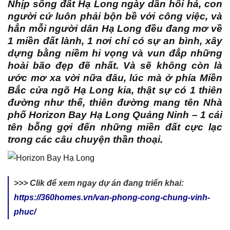
Nhịp sống đất Hạ Long ngày dần hối hả, con
người cứ luôn phải bộn bề với công việc, và
hẳn mỗi người dân Hạ Long đều đang mơ về
1 miền đất lành, 1 nơi chỉ có sự an bình, xây
dựng bằng niềm hi vọng và vun đắp những
hoài bão đẹp đẽ nhất. Và sẽ không còn là
ước mơ xa vời nữa đâu, lúc mà ở phía Miền
Bắc cửa ngõ Hạ Long kia, thật sự có 1 thiên
đường như thế, thiên đường mang tên Nhà
phố Horizon Bay Hạ Long Quảng Ninh – 1 cái
tên bỗng gợi đến những miền đất cực lạc
trong các câu chuyện thần thoại.
>>> Clik để xem ngay dự án đang triển khai:
https://360homes.vn/van-phong-cong-chung-vinh-
phuc/