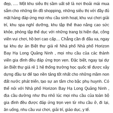
đẹp, …. Một khu siêu thị sầm uất sẽ là nơi thoải mái mua
sắm cho những tín đồ shopping, những siêu thị với đầy đủ
mặt hàng đáp ứng mọi nhu cầu sinh hoạt, khu vui chơi giải
trí, khu spa nghỉ dưỡng, khu tập thể thao nâng cao sức
khỏe, phòng tập thể dục với những trang bị hiện đại, công
viên vui chơi, hồ bơi cao cấp… Chẳng cần đi đâu xa, ngay
tại khu dự án Biệt thự giá rẻ Nhà phố Nhà phố Horizon
Bay Hạ Long Quảng Ninh , mọi nhu cầu của các thành
viên gia đình đều đáp ứng trọn vẹn. Đặc biệt, ngay tại dự
án Biệt thự giá rẻ 1 hệ thống trường học quốc tế được xây
dựng đầu tư để tạo nền tảng tốt nhất cho những mầm non
đất nước phát triển, tạo sự an tâm cho bậc phụ huynh. Có
thể nói với Nhà phố Horizon Bay Hạ Long Quảng Ninh ,
địa cầu dường như thu nhỏ lúc mọi nhu cầu của toàn bộ
gia đình đều được đáp ứng trọn vẹn từ nhu cầu ở, đi lại,
ăn uống, nhu cầu vui chơi, giải trí, giáo dục, y tế.