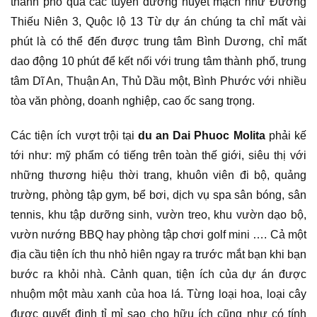
thành phố qua các tuyến đường huyết mạch như Đường
Thiếu Niên 3, Quộc lộ 13 Từ dự án chúng ta chỉ mất vài
phút là có thể đến được trung tâm Bình Dương, chỉ mất
dao động 10 phút để kết nối với trung tâm thành phố, trung
tâm Dĩ An, Thuận An, Thủ Dầu một, Bình Phước với nhiều
tòa văn phòng, doanh nghiệp, cao ốc sang trọng.
Các tiện ích vượt trội tại
du an Dai Phuoc Molita
phải kế
tới như: mỹ phẩm có tiếng trên toàn thế giới, siêu thị với
những thương hiệu thời trang, khuôn viên đi bộ, quảng
trường, phòng tập gym, bể bơi, dịch vụ spa sân bóng, sân
tennis, khu tập dưỡng sinh, vườn treo, khu vườn dạo bộ,
vườn nướng BBQ hay phòng tập chơi golf mini …. Cả một
địa cầu tiện ích thu nhỏ hiên ngay ra trước mắt bạn khi bạn
bước ra khỏi nhà. Cảnh quan, tiện ích của dự án được
nhuộm một màu xanh của hoa lá. Từng loại hoa, loại cây
được quyết định tỉ mỉ sao cho hữu ích cũng như có tính