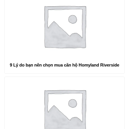
9 Lý do bạn nên chọn mua căn hộ Homyland Riverside