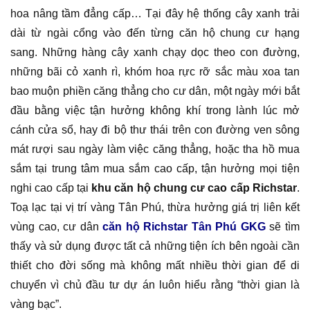
hoa nâng tầm đẳng cấp… Tại đây hệ thống cây xanh trải
dài từ ngài cổng vào đến từng căn hộ chung cư hạng
sang. Những hàng cây xanh chạy dọc theo con đường,
những bãi cỏ xanh rì, khóm hoa rực rỡ sắc màu xoa tan
bao muộn phiền căng thẳng cho cư dân, một ngày mới bắt
đầu bằng việc tận hưởng không khí trong lành lúc mở
cánh cửa sổ, hay đi bộ thư thái trên con đường ven sông
mát rượi sau ngày làm việc căng thẳng, hoặc tha hồ mua
sắm tại trung tâm mua sắm cao cấp, tận hưởng mọi tiện
nghi cao cấp tại
khu căn hộ chung cư cao cấp Richstar
.
Toạ lạc tại vị trí vàng Tân Phú, thừa hưởng giá trị liên kết
vùng cao, cư dân
căn hộ Richstar Tân Phú GKG
sẽ tìm
thấy và sử dụng được tất cả những tiện ích bên ngoài cần
thiết cho đời sống mà không mất nhiều thời gian để di
chuyển vì chủ đầu tư dự án luôn hiểu rằng “thời gian là
vàng bạc”.