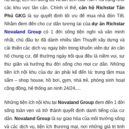
các khu vực lân cận. Chính vì thế,
căn hộ Richstar Tân
Phú GKG
là sự quyết định tối ưu để mua nhà đón Tết.
Nhằm đem đến cho cư dân tương lai của
dự án Richstar
Novaland Group
có 1 đời sống tiện nghi và văn minh
nhất, chủ đầu tư đã dành nhiều tâm Thuyết xây dựng và
cải thiện các dịch vụ ngay bên trong khuôn viên dự án căn
hộ chung cư, để thường ngày trôi qua đều là niềm vui, sự
thư giãn và hưởng thụ đời sống cho mọi cư dân. Những
tiện ích nội khu của dự án phải kể đến là: trung tâm mua
sắm – shop house, hồ bơi, gym, nhà trẻ, phòng sinh hoạt
cộng đồng, hệ thống an ninh 24/24,…
Những tiện ích nội khu tại
Novaland Group
đem đến 1 đời
sống toàn vẹn và trở thành quyết định danh tiếng của cư
dân.
Novaland Group
là sự giao hòa của môi trường sống
và các dịch vụ, tiện ích thương mại, nơi những giá trị tinh