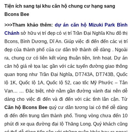
Tiện ích sang tại khu căn hộ chung cư hạng sang
Bcons Bee
>>>Tham khảo thêm:
dự án căn hộ Mizuki Park Bình
Chánh
sở hữu vị trí đẹp có vị trí Trần Đại Nghĩa Khu đô thị
Bcons, Bình Dương, Dĩ An. Giúp việc đi đến đến các vị trí
đẹp của thành phố của cư dân trở thành dễ dàng . Ngoài
ra, chung cư có liên kết vùng thuận tiện, linh hoạt. Dự án
căn hộ giá rẻ tọa lạc gần với các tuyến đường giao thông
quan trọng như Trần Đại Nghĩa, DT743A, DT743B, Quốc
lộ 1K, Quốc lộ 1A, Quốc lộ 52, cao tốc Mỹ Phước – Tân
Vạn… … Đặc biệt, nhờ nằm gần đường vành đai nên dễ
dàng cho việc đi đến và đi đến với các tỉnh lân cận. Từ
Căn hộ Bcons Bee
quý cư dân tương lai có thể dễ dàng
đi đến đến trung tâm thành phố. Trong vòng chưa đến 10
phút đi xe qua đường đại lộ Thăng Long. Quý khách cũng