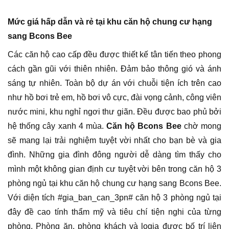
Mức giá hấp dẫn và rẻ tại khu căn hộ chung cư hạng
sang Bcons Bee
Các căn hộ cao cấp đều được thiết kế tân tiến theo phong
cách gần gũi với thiên nhiên. Đảm bảo thông gió và ánh
sáng tự nhiên. Toàn bộ dự án với chuỗi tiện ích trên cao
như hồ bơi trẻ em, hồ bơi vô cực, đài vọng cảnh, công viên
nước mini, khu nghỉ ngơi thư giãn. Đều được bao phủ bởi
hệ thống cây xanh 4 mùa.
Căn hộ Bcons Bee
chờ mong
sẽ mang lại trải nghiệm tuyệt vời nhất cho bạn bè và gia
đình. Những gia đình đông người dễ dàng tìm thấy cho
mình một không gian định cư tuyệt vời bên trong căn hộ 3
phòng ngủ tại khu căn hộ chung cư hạng sang Bcons Bee.
Với diện tích #gia_ban_can_3pn# căn hộ 3 phòng ngủ tại
đây đề cao tính thẩm mỹ và tiêu chí tiện nghi của từng
phòng. Phòng ăn, phòng khách và logia được bố trí liên