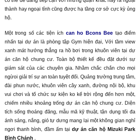
có thể dễ dàng tiếp cận với những quận khác hay ra ngoại
thành hay ngoại tỉnh cũng được hạ tầng cơ sở cực kỳ ủng
hộ.
Một trong số các tiện ích
can ho Bcons Bee
tạo điểm
nhấn tại dự án là phòng tập Gym hiện đại, Với tầm view
xanh mát hướng thẳng ra hồ bơi trong khuôn viên tại dự
án căn hộ chung cư. Toàn bộ thiết kế đều đặt dưới sự
giám sát của các chuyên gia. Nhằm chắc chắn cho mọi
ngừoi giải trí sự an toàn tuyệt đối. Quảng trường trung tâm,
đài phun nước, khuôn viên cây xanh, đường nội bộ, khu
vui chơi và tổ chức sự kiện ko kể trời rộng đến hơn một,
chiếm nhiều khoảng trống dự án căn hộ chung cư. Diện
tích sống thoáng đãng, mẫu mã kỹ thuật, tận dụng tối đa
ánh sáng, nắng, gió tự dưng mang lại một không gian nghỉ
ngơi thanh bình, đầm ấm tại
dự án căn hộ Mizuki Park
Bình Chánh
.