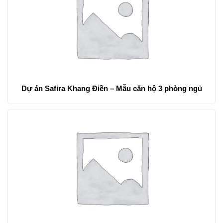
Dự án Safira Khang Điền – Mẫu căn hộ 3 phòng ngủ