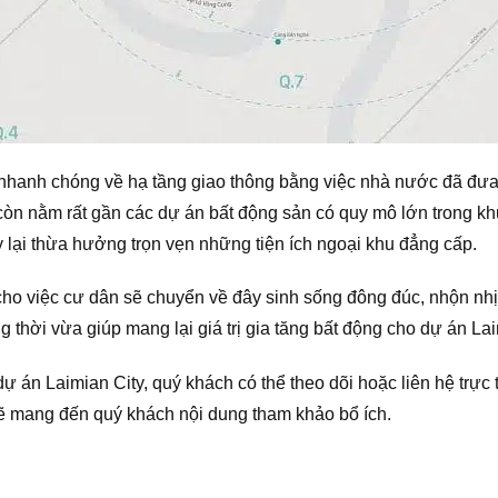
 nhanh chóng về hạ tầng giao thông bằng việc nhà nước đã đưa 
còn nằm rất gần các dự án bất động sản có quy mô lớn trong kh
 lại thừa hưởng trọn vẹn những tiện ích ngoại khu đẳng cấp.
ho việc cư dân sẽ chuyển về đây sinh sống đông đúc, nhộn nhị
 thời vừa giúp mang lại giá trị gia tăng bất động cho dự án Lai
 án Laimian City, quý khách có thể theo dõi hoặc liên hệ trực
y sẽ mang đến quý khách nội dung tham khảo bổ ích.