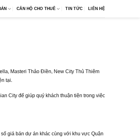
BÁN
CĂN HỘ CHO THUÊ
TIN TỨC
LIÊN HỆ
ella, Masteri Thảo Điền, New City Thủ Thiêm
n tại.
an City để giúp quý khách thuận tiện trong việc
t số giá bán dự án khác cùng với khu vực Quận