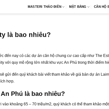
MASTERI THẢO ĐIỀN
MẶT BẰNG
CĂN HỘ 
ty là bao nhiêu?
ước đến nay có các dự án căn hộ chung cư cao cấp như The Est
ity với quy mô rộng lớn nhất khu vực An Phú trong thời điểm hiệ
sẽ gửi đến quý khách bài viết tham khảo về giá bán dự án Laimi
hích hợp.
 An Phú là bao nhiêu?
ơi vào khoảng 65 – 70 triệu/m2, quý khách có thể tham khảo mộ