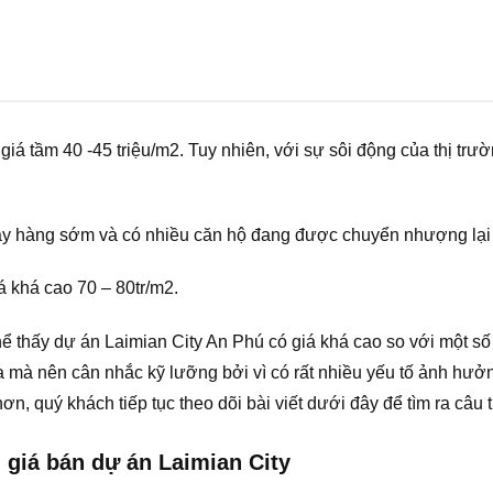
iá tầm 40 -45 triệu/m2. Tuy nhiên, với sự sôi động của thị trườ
y hàng sớm và có nhiều căn hộ đang được chuyển nhượng lại vớ
 khá cao 70 – 80tr/m2.
 thấy dự án Laimian City An Phú có giá khá cao so với một số
mà nên cân nhắc kỹ lưỡng bởi vì có rất nhiều yếu tố ảnh hưở
n, quý khách tiếp tục theo dõi bài viết dưới đây để tìm ra câu t
giá bán dự án Laimian City