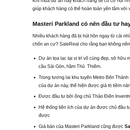
Khi mua dự án này khách hàng sẽ có cơ hội n
giúp khách hàng có thể hoàn toàn yên tâm với 
Masteri Parkland có nên đầu tư ha
Nhiều khách hàng đã bị hút hồn ngay từ cái nh
chốn an cư? SaleReal cho rằng bạn không nên 
Dự án tọa lạc tại vị trí vô cùng đẹp, sở hữ
cầu Sài Gòn, hầm Thủ Thiêm.
Trong tương lai khu tuyến Metro Bến Thành 
của dự án này, thể hiện được giá trị tiềm năn
Được đầu tư bởi ông chủ Thảo Điền Inventme
Hệ thống tiện ích của dự án được chủ đầu t
được
Giá bán của Masteri Parkland cũng được
Sa