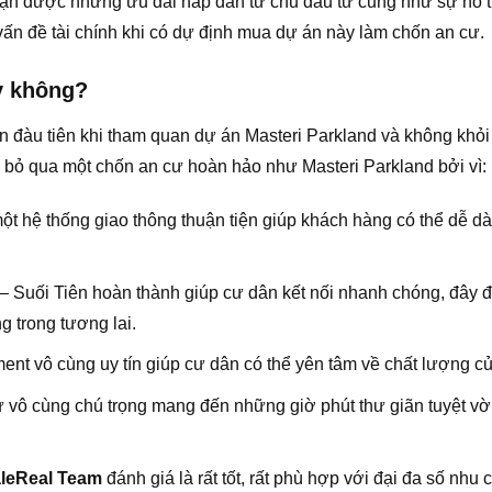
hận được những ưu đãi hấp dẫn từ chủ đầu tư cũng như sự hỗ 
vấn đề tài chính khi có dự định mua dự án này làm chốn an cư.
y không?
ìn đàu tiên khi tham quan dự án Masteri Parkland và không khỏ
bỏ qua một chốn an cư hoàn hảo như Masteri Parkland bởi vì:
u một hệ thống giao thông thuận tiện giúp khách hàng có thể dễ 
– Suối Tiên hoàn thành giúp cư dân kết nối nhanh chóng, đây 
g trong tương lai.
nt vô cùng uy tín giúp cư dân có thể yên tâm về chất lượng củ
ư vô cùng chú trọng mang đến những giờ phút thư giãn tuyệt v
leReal Team
đánh giá là rất tốt, rất phù hợp với đại đa số nhu