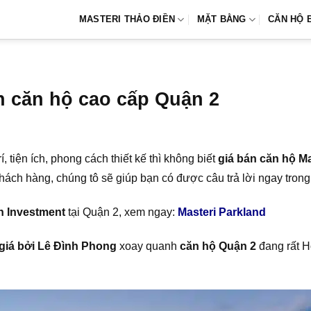
MASTERI THẢO ĐIỀN
MẶT BẰNG
CĂN HỘ 
án căn hộ cao cấp Quận 2
, tiện ích, phong cách thiết kế thì không biết
giá bán căn hộ Ma
h hàng, chúng tô sẽ giúp bạn có được câu trả lời ngay trong 
n Investment
tại Quận 2, xem ngay:
Masteri Parkland
giá bởi Lê Đình Phong
xoay quanh
căn hộ Quận 2
đang rất H