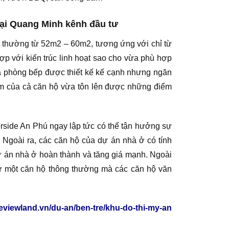
ại Quang Minh kênh đầu tư
g thường từ 52m2 – 60m2, tương ứng với chỉ từ
 hợp với kiến trúc linh hoạt sao cho vừa phù hợp
và phòng bếp được thiết kế kế cạnh nhưng ngăn
rầm của cả căn hộ vừa tôn lên được những điểm
rside An Phú ngay lập tức có thể tận hưởng sự
. Ngoài ra, các căn hộ của dự án nhà ở có tính
ự án nhà ở hoàn thành và tăng giá mạnh. Ngoài
hư một căn hộ thông thường mà các căn hộ văn
/reviewland.vn/du-an/ben-tre/khu-do-thi-my-an