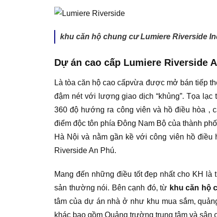
khu căn hộ chung cư Lumiere Riverside I
Dự án cao cấp Lumiere Riverside 
Là tòa căn hộ cao cấpvừa được mở bán tiếp the
đậm nét với lượng giao dịch “khủng”. Tọa lạc 
360 độ hướng ra công viên và hồ điều hòa , c
điểm độc tôn phía Đông Nam Bộ của thành phố, 
Hà Nội và nằm gần kề với công viên hồ điều 
Riverside An Phú.
Mang đến những điều tốt đẹp nhất cho KH là ti
sản thường nói. Bên cạnh đó, từ
khu căn hộ 
tâm của dự án nhà ở như khu mua sắm, quảng t
khác bao gồm Quảng trường trung tâm và sân c