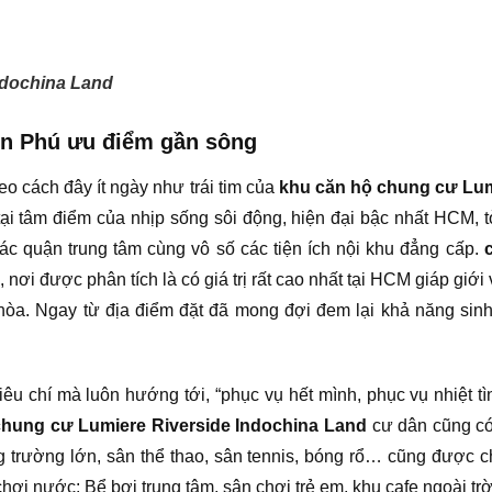
ndochina Land
An Phú ưu điểm gần sông
o cách đây ít ngày như trái tim của
khu căn hộ chung cư Lum
tại tâm điểm của nhịp sống sôi động, hiện đại bậc nhất HCM, t
ác quận trung tâm cùng vô số các tiện ích nội khu đẳng cấp.
nơi được phân tích là có giá trị rất cao nhất tại HCM giáp gi
hòa. Ngay từ địa điểm đặt đã mong đợi đem lại khả năng sin
êu chí mà luôn hướng tới, “phục vụ hết mình, phục vụ nhiệt t
chung cư Lumiere Riverside Indochina Land
cư dân cũng có 
rường lớn, sân thể thao, sân tennis, bóng rổ… cũng được chủ 
hơi nước: Bể bơi trung tâm, sân chơi trẻ em, khu cafe ngoài 