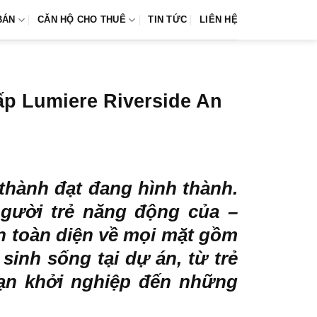
BÁN
CĂN HỘ CHO THUÊ
TIN TỨC
LIÊN HỆ
cấp Lumiere Riverside An
thành đạt đang hình thành.
gười trẻ năng động của –
n toàn diện về mọi mặt gồm
 sinh sống tại dự án, từ trẻ
oạn khởi nghiệp đến những