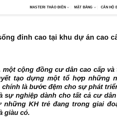
MASTERI THẢO ĐIỀN
MẶT BẰNG
CĂN HỘ 
 sống đỉnh cao tại khu dự án cao 
, một cộng đồng cư dân cao cấp và 
yết tạo dựng một tổ hợp những n
 chính là bước đệm cho sự phát triể
và sự nghiệp dành cho tất cả cư dân
ừ những KH trẻ đang trong giai đ
à giàu có.