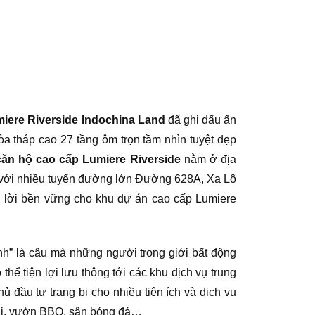
iere Riverside Indochina Land
đã ghi dấu ấn
òa tháp cao 27 tầng ôm trọn tầm nhìn tuyệt đẹp
căn hộ cao cấp Lumiere Riverside
nằm ở địa
ới với nhiều tuyến đường lớn Đường 628A, Xa Lộ
h lời bền vững cho khu dự án cao cấp Lumiere
ình” là câu mà những người trong giới bất động
thể tiện lợi lưu thông tới các khu dịch vụ trung
đầu tư trang bị cho nhiều tiện ích và dịch vụ
trời, vườn BBQ, sân bóng đá…