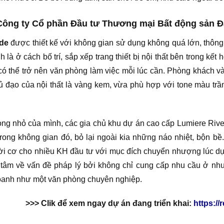
Công ty Cổ phần Đầu tư Thương mại Bất động sản Đ
ide
được thiết kế với không gian sử dụng không quá lớn, thôn
à ở cách bố trí, sắp xếp trang thiết bị nội thất bên trong kết
 có thể trở nên văn phòng làm việc mỗi lúc cần. Phòng khách 
ủ đạo của nội thất là vàng kem, vừa phù hợp với tone màu t
òng nhỏ của mình, các gia chủ khu dự án cao cấp Lumiere Rive
rong không gian đó, bỏ lại ngoài kia những náo nhiệt, bộn bề
hời cơ cho nhiều KH đầu tư với mục đích chuyển nhượng lúc d
 tâm về vấn đề pháp lý bởi không chỉ cung cấp nhu cầu ở n
oanh như một văn phòng chuyên nghiệp.
>>> Clik để xem ngay dự án đang triển khai:
https:/