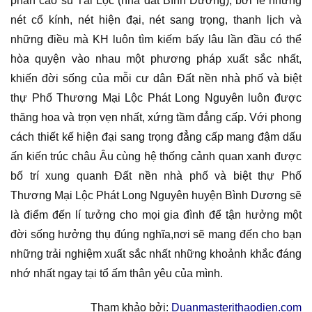
phần cao su Tài Lộc (nhà đất Bình Dương), bởi lẽ những
nét cổ kính, nét hiện đại, nét sang trọng, thanh lịch và
những điều mà KH luôn tìm kiếm bấy lâu lần đầu có thể
hòa quyện vào nhau một phương pháp xuất sắc nhất,
khiến đời sống của mỗi cư dân Đất nền nhà phố và biệt
thự Phố Thương Mại Lộc Phát Long Nguyên luôn được
thăng hoa và trọn vẹn nhất, xứng tầm đẳng cấp. Với phong
cách thiết kế hiện đại sang trọng đẳng cấp mang đậm dấu
ấn kiến trúc châu Âu cùng hệ thống cảnh quan xanh được
bố trí xung quanh Đất nền nhà phố và biệt thự Phố
Thương Mại Lộc Phát Long Nguyên huyện Bình Dương sẽ
là điểm đến lí tưởng cho mọi gia đình để tận hưởng một
đời sống hưởng thụ đúng nghĩa,nơi sẽ mang đến cho bạn
những trải nghiệm xuất sắc nhất những khoảnh khắc đáng
nhớ nhất ngay tại tổ ấm thân yêu của mình.
Tham khảo bởi:
Duanmasterithaodien.com