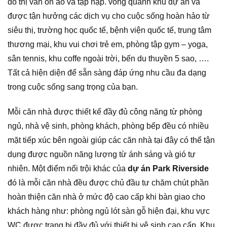
đô thị vẫn ồn ào và tập nập. vòng quanh khu dự án và
được tận hưởng các dịch vụ cho cuộc sống hoàn hảo từ
siêu thị, trường học quốc tế, bệnh viện quốc tế, trung tâm
thương mại, khu vui chơi trẻ em, phòng tập gym – yoga,
sân tennis, khu coffe ngoài trời, bến du thuyền 5 sao, ….
Tất cả hiện diện để sẵn sàng đáp ứng nhu cầu đa dạng
trong cuộc sống sang trọng của bạn.
Mỗi căn nhà được thiết kế đầy đủ công năng từ phòng
ngủ, nhà vệ sinh, phòng khách, phòng bếp đều có nhiều
mặt tiếp xúc bên ngoài giúp các căn nhà tại đây có thể tận
dụng được nguồn năng lượng từ ánh sáng và gió tự
nhiên. Một điểm nổi trội khác của
dự án Park Riverside
đó là mỗi căn nhà đều được chủ đầu tư chăm chút phần
hoàn thiện căn nhà ở mức độ cao cấp khi bàn giao cho
khách hàng như: phòng ngủ lót sàn gỗ hiện đại, khu vực
WC được trang bị đầy đủ với thiết bị vệ sinh cao cấp. Khu