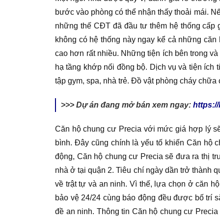
bước vào phòng có thể nhận thấy thoải mái. Nế
những thế CĐT đã đầu tư thêm hệ thống cấp g
không có hệ thống này ngay kể cả những căn hộ
cao hơn rất nhiều. Những tiện ích bên trong v
hạ tầng khớp nối đồng bộ. Dịch vụ và tiện ích t
tập gym, spa, nhà trẻ. Đồ vật phòng cháy chữa 
>>> Dự án đang mở bán xem ngay:
https:
Căn hộ chung cư Precia với mức giá hợp lý s
bình. Đây cũng chính là yếu tố khiến Căn hộ c
động, Căn hộ chung cư Precia sẽ đưa ra thị t
nhà ở tại quận 2. Tiêu chí ngày dần trở thành q
về trật tự và an ninh. Vì thế, lựa chọn ở căn
bảo vệ 24/24 cùng báo động đều được bố trí sẳ
đề an ninh. Thông tin Căn hộ chung cư Precia 