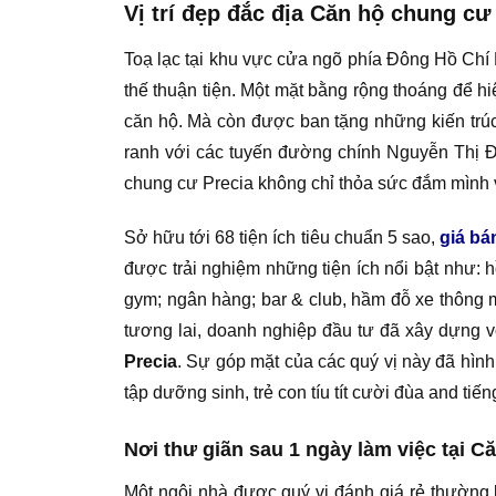
Vị trí đẹp đắc địa Căn hộ chung cư
Toạ lạc tại khu vực cửa ngõ phía Đông Hồ Chí 
thế thuận tiện. Một mặt bằng rộng thoáng để h
căn hộ. Mà còn được ban tặng những kiến trúc 
ranh với các tuyến đường chính Nguyễn Thị Đ
chung cư Precia không chỉ thỏa sức đắm mình 
Sở hữu tới 68 tiện ích tiêu chuẩn 5 sao,
giá bá
được trải nghiệm những tiện ích nổi bật như: 
gym; ngân hàng; bar & club, hầm đỗ xe thông 
tương lai, doanh nghiệp đầu tư đã xây dựng
Precia
. Sự góp mặt của các quý vị này đã hìn
tập dưỡng sinh, trẻ con tíu tít cười đùa and tiế
Nơi thư giãn sau 1 ngày làm việc tại C
Một ngôi nhà được quý vị đánh giá rẻ thường 