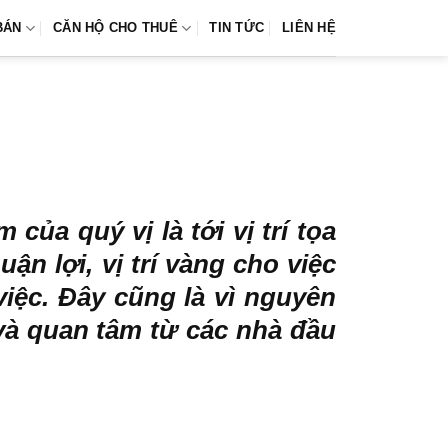
BÁN
CĂN HỘ CHO THUÊ
TIN TỨC
LIÊN HỆ
của quý vị là tới vị trí tọa
ận lợi, vị trí vàng cho việc
 việc. Đây cũng là vì nguyên
à quan tâm từ các nhà đầu