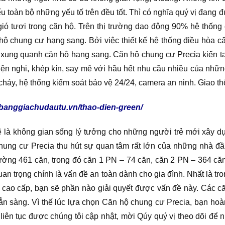
u toàn bộ những yếu tố trên đều tốt. Thì có nghĩa quý vị đang
ió tươi trong căn hộ. Trên thị trường dao động 90% hệ thống
 chung cư hạng sang. Bởi việc thiết kế hệ thống điều hòa cấp
à xung quanh căn hộ hạng sang. Căn hộ chung cư Precia kiến t
iện nghi, khép kín, say mê với hầu hết nhu cầu nhiều của những
cháy, hệ thống kiểm soát bảo vệ 24/24, camera an ninh. Giao t
//banggiachudautu.vn/thao-dien-green/
ẽ là không gian sống lý tưởng cho những người trẻ mới xây d
hung cư Precia thu hút sự quan tâm rất lớn của những nhà đầu
rường 461 căn, trong đó căn 1 PN – 74 căn, căn 2 PN – 364 că
uan trọng chính là vấn đề an toàn dành cho gia đình. Nhất là tr
 hộ cao cấp, bạn sẽ phần nào giải quyết được vấn đề này. Các 
n sàng. Vì thế lúc lựa chọn Căn hộ chung cư Precia, bạn hoàn
liên tục được chúng tôi cập nhật, mời Qúy quý vị theo dõi để