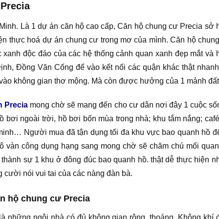
 Precia
Minh. Là 1 dự án căn hộ cao cấp, Căn hộ chung cư Precia sở hữ
iện thực hoá dự án chung cư trong mơ của mình. Căn hộ chung 
xanh độc đáo của các hệ thống cảnh quan xanh đẹp mắt và hiện
ịnh, Đồng Văn Cống để vào kết nối các quận khác thật nhanh
vào không gian thơ mộng. Mà còn được hưởng của 1 mảnh đất là
n Precia
mong chờ sẽ mang đến cho cư dân nơi đây 1 cuộc sống
hồ bơi ngoài trời, hồ bơi bốn mùa trong nhà; khu tắm nắng; caf
minh… Người mua đã tận dụng tối đa khu vực bao quanh hồ để 
 vô vàn công dụng hạng sang mong chờ sẽ chăm chú mối quan
h thành sự 1 khu ở đông đúc bao quanh hồ. thật dễ thực hiện 
ng cười nói vui tai của các nàng đàn bà.
ăn hộ chung cư Precia
là những ngôi nhà có đủ không gian rộng, thoáng. Không khí 