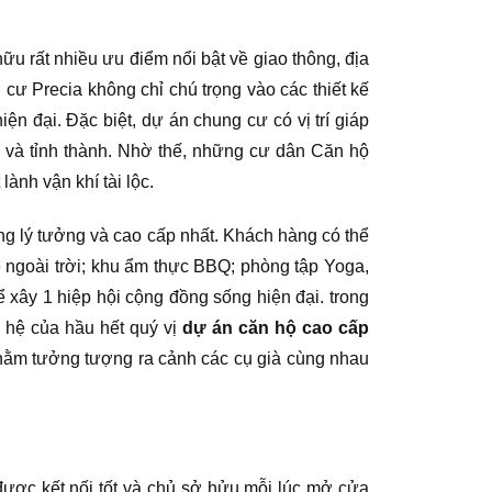
u rất nhiều ưu điểm nổi bật về giao thông, địa
cư Precia không chỉ chú trọng vào các thiết kế
 đại. Đặc biệt, dự án chung cư có vị trí giáp
 và tỉnh thành. Nhờ thế, những cư dân Căn hộ
nh vận khí tài lộc.
 lý tưởng và cao cấp nhất. Khách hàng có thể
é ngoài trời; khu ẩm thực BBQ; phòng tập Yoga,
xây 1 hiệp hội cộng đồng sống hiện đại. trong
 hệ của hầu hết quý vị
dự án căn hộ cao cấp
nhằm tưởng tượng ra cảnh các cụ già cùng nhau
được kết nối tốt và chủ sở hửu mỗi lúc mở cửa