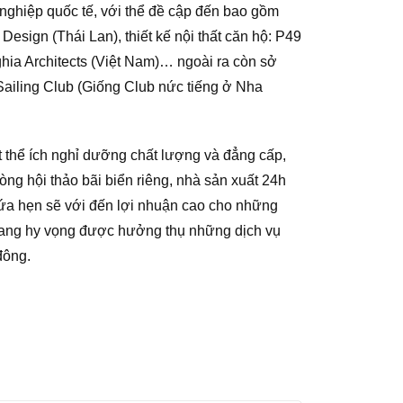
nghiệp quốc tế, với thể đề cập đến bao gồm
esign (Thái Lan), thiết kế nội thất căn hộ: P49
ghia Architects (Việt Nam)… ngoài ra còn sở
 Sailing Club (Giống Club nức tiếng ở Nha
 thể ích nghỉ dưỡng chất lượng và đẳng cấp,
ng hội thảo bãi biển riêng, nhà sản xuất 24h
 hứa hẹn sẽ với đến lợi nhuận cao cho những
mang hy vọng được hưởng thụ những dịch vụ
đông.