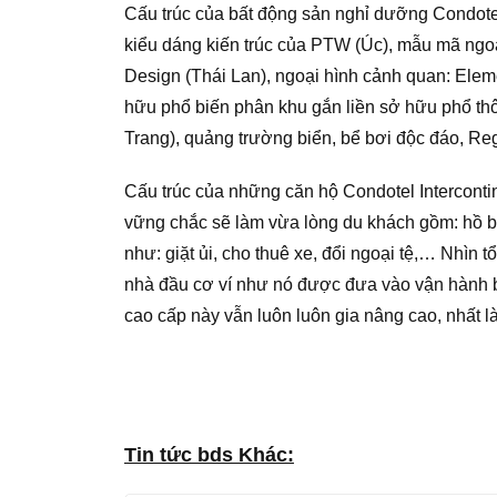
Cấu trúc của bất động sản nghỉ dưỡng Condote
kiểu dáng kiến trúc của PTW (Úc), mẫu mã ngoại
Design (Thái Lan), ngoại hình cảnh quan: Eleme
hữu phổ biến phân khu gắn liền sở hữu phổ thôn
Trang), quảng trường biển, bể bơi độc đáo, Re
Cấu trúc của những căn hộ Condotel Intercont
vững chắc sẽ làm vừa lòng du khách gồm: hồ bơ
như: giặt ủi, cho thuê xe, đổi ngoại tệ,… Nhìn
nhà đầu cơ ví như nó được đưa vào vận hành 
cao cấp này vẫn luôn luôn gia nâng cao, nhất là
Tin tức bds Khác: