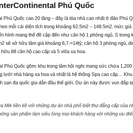
InterContinental Phú Quốc
l Phú Quốc cao 20 tầng – đây là tòa nhà cao nhất ở đảo Phú Q
theo mỗi cái diện tích trong khoảng 62.5m2 – 148.5m2. mức giá
ển hình mang thể đề cập đến như căn hộ 1 phòng ngủ, S trong 
2 sẽ sở hữu tầm giá khoảng 6,7->14tỷ; căn hộ 3 phòng ngủ, di
 hữu 88 căn hộ cao cấp và 5 villa xa hoa.
ntal Phú Quốc gồm: khu trọng tâm hội nghị mang sức chứa 1,20
g lưới nhà hàng xa hoa và nhất là hệ thống Spa cao cấp… Khu 
ch sạn đa quốc gia dẫn đầu thế giới. Dự án này được vun đắp t
của Mik liền kề với những dự án nhà phố biệt thự đẳng cấp củ
những sản phẩm làm siêu lòng mọi khách hàng với những ưu điể