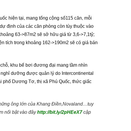
uốc hiện tại, mang tổng cộng số115 căn, mỗi
 dự định của các căn phòng còn tùy thuộc vào
khoảng 63->87m2 sẽ sở hữu giá từ 3,6->7,1tỷ;
ện tích trong khoảng 162->190m2 sẽ có giá bán
0 chỗ, khu bể bơi đương đại mang tầm nhìn
nghỉ dưỡng được quản lý do Intercontinental
ại phố Dương Tơ, thị xã Phú Quốc, thức giấc
a những ông lớn của Khang Điền,Novaland…tuy
m nổi bật vào đây
http://bit.ly/2pHEeX7
cập