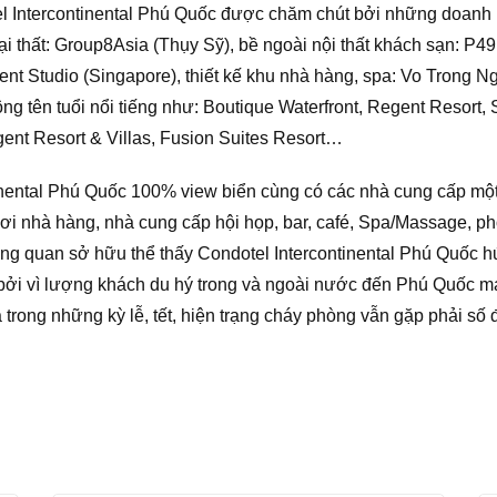
l Intercontinental Phú Quốc được chăm chút bởi những doanh 
 thất: Group8Asia (Thụy Sỹ), bề ngoài nội thất khách sạn: P49 D
nt Studio (Singapore), thiết kế khu nhà hàng, spa: Vo Trong N
g tên tuổi nổi tiếng như: Boutique Waterfront, Regent Resort,
gent Resort & Villas, Fusion Suites Resort…
inental Phú Quốc 100% view biển cùng có các nhà cung cấp một
i nhà hàng, nhà cung cấp hội họp, bar, café, Spa/Massage, phò
 tổng quan sở hữu thể thấy Condotel Intercontinental Phú Quốc
bởi vì lượng khách du hý trong và ngoài nước đến Phú Quốc 
 trong những kỳ lễ, tết, hiện trạng cháy phòng vẫn gặp phải số 