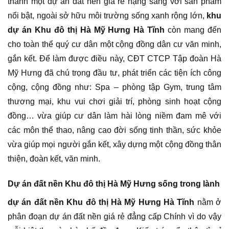
thành một dự án đất nền giá rẻ hạng sang với sản phẩm
nổi bật, ngoài sở hữu môi trường sống xanh rộng lớn,
khu
dự án Khu đô thị Hà Mỹ Hưng Hà Tĩnh
còn mang đến
cho toàn thể quý cư dân một cộng đồng dân cư văn minh,
gắn kết. Để làm được điều này, CĐT CTCP Tập đoàn Hà
Mỹ Hưng đã chú trọng đầu tư, phát triển các tiện ích công
cộng, cộng đồng như: Spa – phòng tập Gym, trung tâm
thương mại, khu vui chơi giải trí, phòng sinh hoạt cộng
đồng… vừa giúp cư dân làm hài lòng niềm đam mê với
các môn thể thao, nâng cao đời sống tinh thần, sức khỏe
vừa giúp mọi người gắn kết, xây dựng một cộng đồng thân
thiện, đoàn kết, văn minh.
Dự án đất nền Khu đô thị Hà Mỹ Hưng sống trong lành
dự án đất nền Khu đô thị Hà Mỹ Hưng Hà Tĩnh
nằm ở
phân đoạn dự án đất nền giá rẻ đẳng cấp Chính vì do vậy