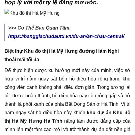
hợp lý với một tỷ lệ đáng mơ ước.
>>> Có Thể Bạn Quan Tâm:
https://banggiachudautu.vn/du-an/an-chau-central/
Biệt thự Khu đô thị Hà Mỹ Hưng đường Hàm Nghi
thoải mái tối đa
Để thực hiện được xu hướng mới này của mình, việc sở
hữu vị trí nằm ngay sát bên hồ điều hòa rộng trong khu
công viên xanh không phải điều đơn giản. Trong tương lai
lúc được hoàn thành, hồ điều hòa này còn rộng gấp và trở
thành lá phối xanh của phía Bất Động Sản ở Hà Tĩnh. Vị trí
năm ngay sát hồ điều hòa này khiến
khu dự án Khu đô
thị Hà Mỹ Hưng Hà Tĩnh
nâng tầm được đẳng cấp của
mình lên một tầm cao mới và trở thành dự án đất nền giá