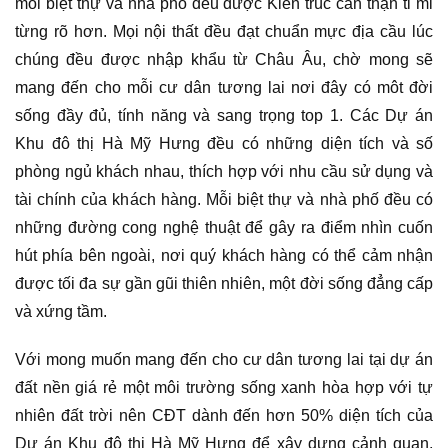
mỗi biệt thự và nhà phố đều được Kiến trúc cẩn thận tỉ mỉ
từng rõ hơn. Mọi nội thất đều đạt chuẩn mực địa cầu lúc
chúng đều được nhập khẩu từ Châu Âu, chờ mong sẽ
mang đến cho mỗi cư dân tương lai nơi đây có môt đời
sống đầy đủ, tính năng và sang trọng top 1. Các Dự án
Khu đô thị Hà Mỹ Hưng đều có những diện tích và số
phòng ngủ khách nhau, thích hợp với nhu cầu sử dụng và
tài chính của khách hàng. Mỗi biệt thự và nhà phố đều có
những đường cong nghệ thuật để gây ra điểm nhìn cuốn
hút phía bên ngoài, nơi quý khách hàng có thể cảm nhận
được tối đa sự gần gũi thiên nhiên, một đời sống đẳng cấp
và xứng tầm.
Với mong muốn mang đến cho cư dân tương lai tại dự án
đất nền giá rẻ một môi trường sống xanh hòa hợp với tự
nhiên đất trời nên CĐT dành đến hơn 50% diện tích của
Dự án Khu đô thị Hà Mỹ Hưng để xây dựng cảnh quan,