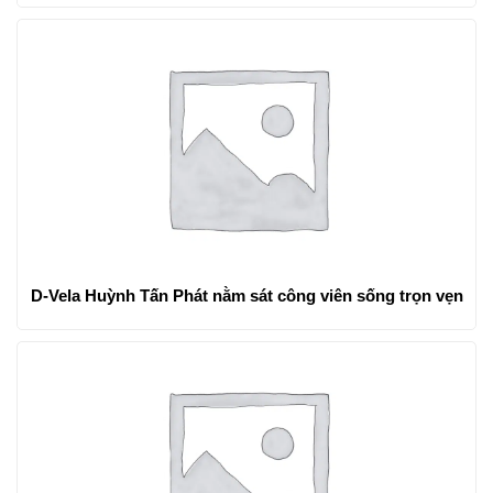
D-Vela Huỳnh Tấn Phát nằm sát công viên sống trọn vẹn