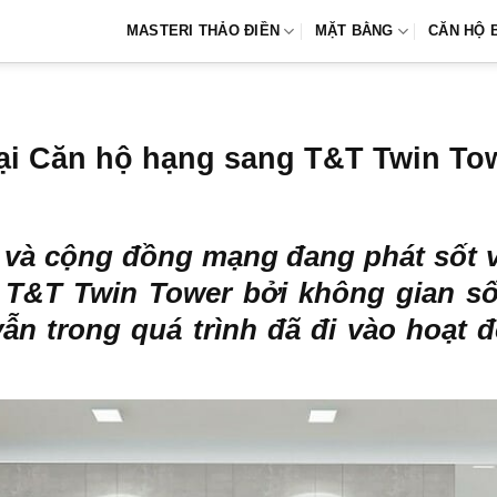
MASTERI THẢO ĐIỀN
MẶT BẰNG
CĂN HỘ 
tại Căn hộ hạng sang T&T Twin To
và cộng đồng mạng đang phát sốt vớ
T&T Twin Tower bởi không gian số
vẫn trong quá trình đã đi vào hoạ