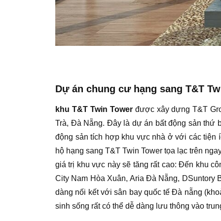
Dự án chung cư hạng sang T&T Twin
khu T&T Twin Tower
được xây dựng T&T Grou
Trà, Đà Nẵng. Đây là dự án bất động sản thứ b
động sản tích hợp khu vực nhà ở với các tiện 
hộ hạng sang T&T Twin Tower tọa lạc trên ngay
giá trị khu vực này sẽ tăng rất cao: Đến khu
City Nam Hòa Xuân, Aria Đà Nẵng, DSuntory Ba
dàng nối kết với sân bay quốc tế Đà nẵng (khoả
sinh sống rất có thể dễ dàng lưu thông vào tru