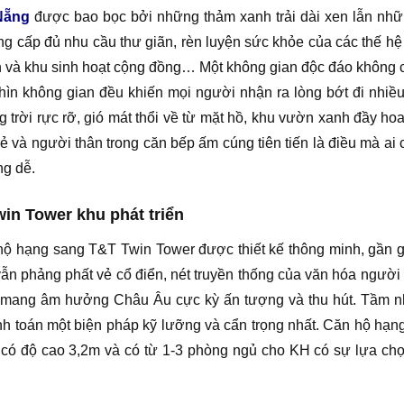
Nẵng
được bao bọc bởi những thảm xanh trải dài xen lẫn nhữn
 cấp đủ nhu cầu thư giãn, rèn luyện sức khỏe của các thế hệ 
ện và khu sinh hoạt cộng đồng… Một không gian độc đáo không 
m nhìn không gian đều khiến mọi người nhận ra lòng bớt đi nh
 trời rực rỡ, gió mát thổi về từ mặt hồ, khu vườn xanh đầy hoa
 và người thân trong căn bếp ấm cúng tiên tiến là điều mà ai
g dễ.
in Tower khu phát triển
hạng sang T&T Twin Tower được thiết kế thông minh, gần gũi
ộ vẫn phảng phất vẻ cổ điển, nét truyền thống của văn hóa ngườ
 kế mang âm hưởng Châu Âu cực kỳ ấn tượng và thu hút. Tầm n
tính toán một biện pháp kỹ lưỡng và cẩn trọng nhất. Căn hộ h
 có độ cao 3,2m và có từ 1-3 phòng ngủ cho KH có sự lựa chọ