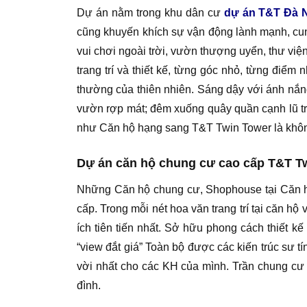
Dự án nằm trong khu dân cư
dự án T&T Đà 
cũng khuyến khích sự vận động lành mạnh, cung
vui chơi ngoài trời, vườn thượng uyển, thư vi
trang trí và thiết kế, từng góc nhỏ, từng điể
thường của thiên nhiên. Sáng dậy với ánh nắng
vườn rợp mát; đêm xuống quây quần cạnh lũ trẻ
như Căn hộ hạng sang T&T Twin Tower là khôn
Dự án căn hộ chung cư cao cấp T&T Tw
Những Căn hộ chung cư, Shophouse tại Căn hộ 
cấp. Trong mỗi nét hoa văn trang trí tại căn h
ích tiên tiến nhất. Sở hữu phong cách thiết
“view đắt giá” Toàn bộ được các kiến trúc sư 
vời nhất cho các KH của mình. Trần chung cư
đình.