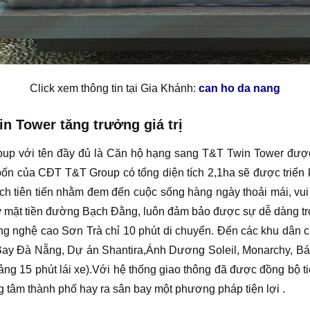
Click xem thông tin tại Gia Khánh:
can ho da nang
 Tower tăng trưởng giá trị
p với tên đầy đủ là Căn hộ hạng sang T&T Twin Tower được 
ốn của CĐT T&T Group có tổng diện tích 2,1ha sẽ được triển k
ích tiên tiến nhằm đem đến cuộc sống hàng ngày thoải mái, vui
 mặt tiền đường Bạch Đằng, luôn đảm bảo được sự dễ dàng tron
 công nghệ cao Sơn Trà chỉ 10 phút di chuyển. Đến các khu dâ
y Đà Nẵng, Dự án Shantira,Ánh Dương Soleil, Monarchy, Bách
ng 15 phút lái xe).Với hệ thống giao thông đã được đồng bộ ti
ng tâm thành phố hay ra sân bay một phương pháp tiện lợi .