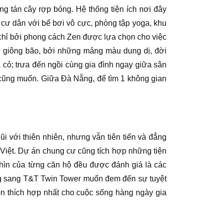
g tán cây rợp bóng. Hệ thống tiện ích nơi đây
cư dân với bể bơi vô cực, phòng tập yoga, khu
chỉ bởi phong cách Zen được lựa chọn cho việc
iều giông bão, bởi những mảng màu dung dị, đời
 cỏ; trưa đến ngồi cùng gia đình ngay giữa sân
 cũng muốn. Giữa Đà Nẵng, để tìm 1 không gian
 với thiên nhiên, nhưng vẫn tiên tiến và đẳng
i Việt. Dự án chung cư cũng tích hợp những tiện
hìn của từng căn hộ đều được đánh giá là các
ạng sang T&T Twin Tower muốn đem đến sự tuyệt
n thích hợp nhất cho cuộc sống hàng ngày gia