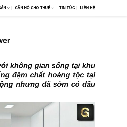
BÁN
CĂN HỘ CHO THUÊ
TIN TỨC
LIÊN HỆ
wer
i không gian sống tại khu
ng đậm chất hoàng tộc tại
t động nhưng đã sớm có dấu