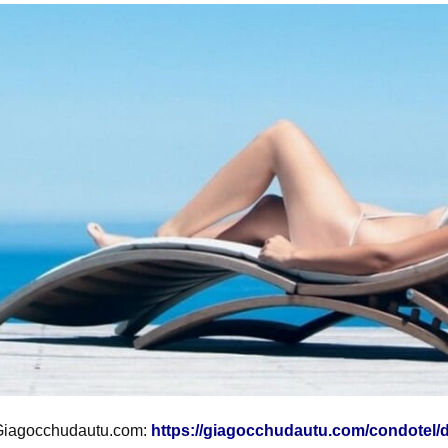
Giagocchudautu.com:
https://giagocchudautu.com/condotel/